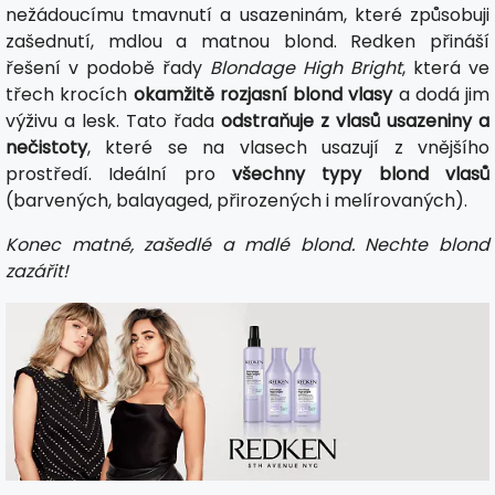
nežádoucímu tmavnutí a usazeninám, které způsobuji
zašednutí, mdlou a matnou blond. Redken přináší
řešení v podobě řady
Blondage High Bright
, která ve
třech krocích
okamžitě rozjasní blond vlasy
a dodá jim
výživu a lesk. Tato řada
odstraňuje z vlasů usazeniny a
nečistoty
, které se na vlasech usazují z vnějšího
prostředí. Ideální pro
všechny typy blond vlasů
(barvených, balayaged, přirozených i melírovaných).
Konec matné, zašedlé a mdlé blond. Nechte blond
zazářit!