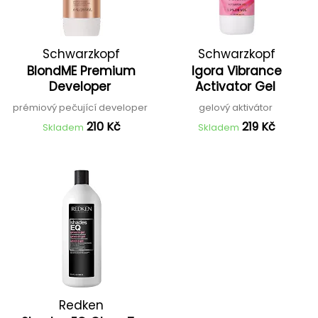
Schwarzkopf
Schwarzkopf
BlondME Premium
Igora Vibrance
Professional
Professional
Developer
Activator Gel
prémiový pečující developer
gelový aktivátor
210 Kč
219 Kč
Skladem
Skladem
Redken