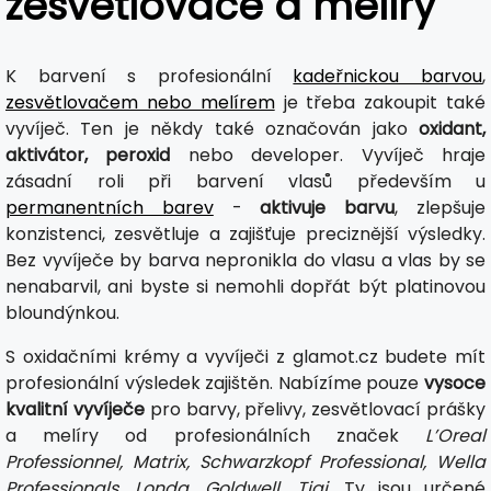
zesvětlovače a melíry
K barvení s profesionální
kadeřnickou barvou
,
zesvětlovačem nebo melírem
je třeba zakoupit také
vyvíječ. Ten je někdy také označován jako
oxidant,
aktivátor, peroxid
nebo developer. Vyvíječ hraje
zásadní roli při barvení vlasů především u
permanentních barev
-
aktivuje barvu
, zlepšuje
konzistenci, zesvětluje a zajišťuje preciznější výsledky.
Bez vyvíječe by barva nepronikla do vlasu a vlas by se
nenabarvil, ani byste si nemohli dopřát být platinovou
bloundýnkou.
S oxidačními krémy a vyvíječi z glamot.cz budete mít
profesionální výsledek zajištěn. Nabízíme pouze
vysoce
kvalitní vyvíječe
pro barvy, přelivy, zesvětlovací prášky
a melíry od profesionálních značek
L’Oreal
Professionnel, Matrix, Schwarzkopf Professional, Wella
Professionals, Londa, Goldwell, Tigi
. Ty jsou určené