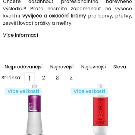
Chcete dosáhnout profesionálního barevného
výsledku? Proto nesmíte zapomenout na vysoce
kvalitní
vyvíječe a oxidační krémy
pro barvy, přelivy,
zesvětlovací prášky a melíry.
Více informací
Nejprodávanější
Nejnovější
Nejlevnější
Sleva
Stránka:
2
3
>
1
Více velikostí
Více velikostí