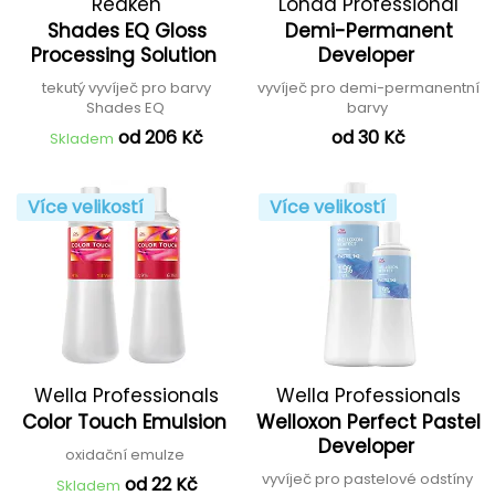
Redken
Londa Professional
Shades EQ Gloss
Demi-Permanent
Processing Solution
Developer
tekutý vyvíječ pro barvy
vyvíječ pro demi-permanentní
Shades EQ
barvy
od 206 Kč
od 30 Kč
Skladem
Více velikostí
Více velikostí
Wella Professionals
Wella Professionals
Color Touch Emulsion
Welloxon Perfect Pastel
Developer
oxidační emulze
vyvíječ pro pastelové odstíny
od 22 Kč
Skladem