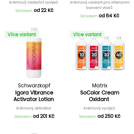
Peroxide
krémový oxidační vyvíječ
krémový oxidant pro intenzivní
barvení vlasů
od 22 Kč
Skladem
od 64 Kč
Skladem
Více variant
Více variant
Schwarzkopf
Matrix
Igora Vibrance
SoColor Cream
Professional
Activator Lotion
Oxidant
krémový aktivátor
krémový vyvíječ
od 201 Kč
od 250 Kč
Skladem
Skladem