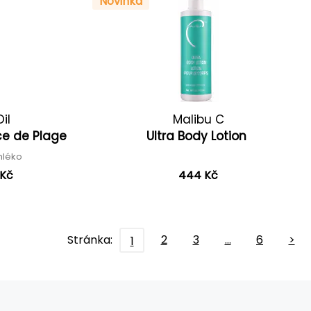
Novinka
il
Malibu C
ce de Plage
Ultra Body Lotion
 mléko
 Kč
444 Kč
Stránka:
2
3
…
6
>
1