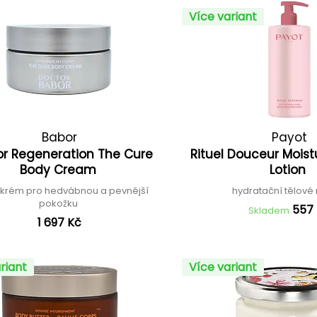
Více variant
Babor
Payot
r Regeneration The Cure
Rituel Douceur Moist
Body Cream
Lotion
ý krém pro hedvábnou a pevnější
hydratační tělové
pokožku
557
Skladem
1 697 Kč
riant
Více variant