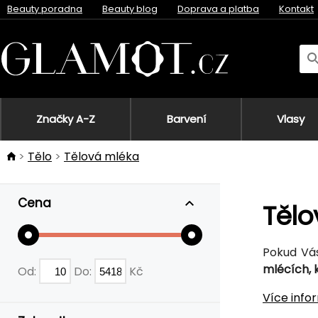
Beauty poradna
Beauty blog
Doprava a platba
Kontakt
Značky A-Z
Barvení
Vlasy
Tělo
Tělová mléka
Cena
Tělo
Pokud Vás
mlécích, 
Od:
Do:
Kč
Více info