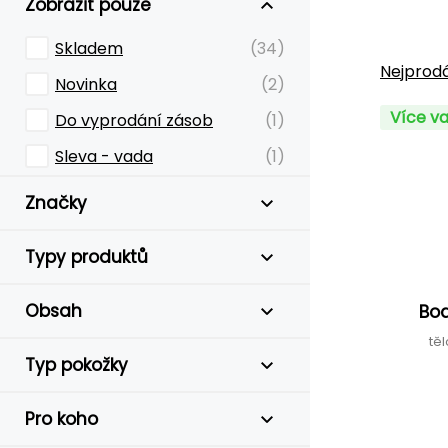
Zobrazit pouze
Skladem
(34)
Nejprodá
Novinka
(2)
Více va
Do vyprodání zásob
(1)
Sleva - vada
(1)
Značky
Typy produktů
Obsah
Bod
tě
Typ pokožky
Pro koho