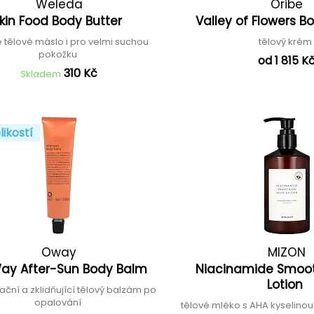
Weleda
Oribe
kin Food Body Butter
Valley of Flowers 
é tělové máslo i pro velmi suchou
tělový kré
pokožku
od 1 815 K
310 Kč
Skladem
likostí
Oway
MIZON
ay After-Sun Body Balm
Niacinamide Smoo
Lotion
ční a zklidňující tělový balzám po
opalování
tělové mléko s AHA kyselino