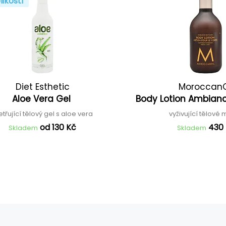
likostí
Diet Esthetic
MoroccanO
Aloe Vera Gel
Body Lotion Ambian
etřující tělový gel s aloe vera
vyživující tělové
od 130 Kč
430
Skladem
Skladem