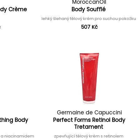
MoroccanOil
Body Crème
Body Soufflé
m
lehký šlehaný tělový krém pro suchou pokožku
č
507 Kč
Germaine de Capuccini
thing Body
Perfect Forms Retinol Body
Tretament
u a niacinamidem
zpevňující tělový krém s retinolem