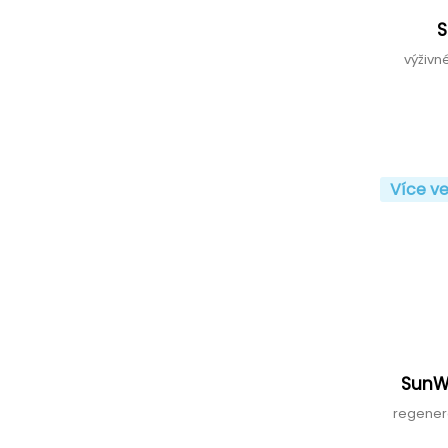
S
výživn
Více ve
SunW
regenera