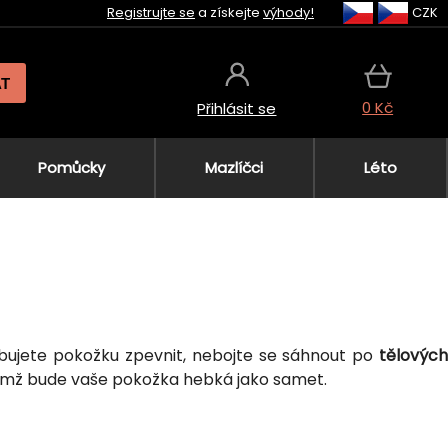
Registrujte se
a získejte
výhody!
CZK
AT
0 Kč
Přihlásit se
Pomůcky
Mazlíčci
Léto
bujete pokožku zpevnit, nebojte se sáhnout po
tělových
 nimž bude vaše pokožka hebká jako samet.