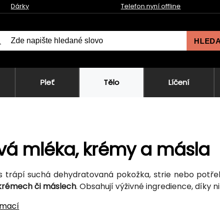
Dárky
Telefon nyní offline
HLED
Pleť
Tělo
Líčení
vá mléka, krémy a másla
 trápí suchá dehydratovaná pokožka, strie nebo potře
krémech či máslech
. Obsahují výživné ingredience, díky
rmací