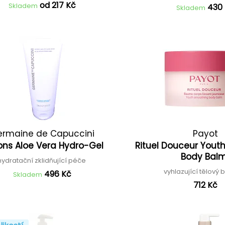
od 217 Kč
Skladem
430
Skladem
ermaine de Capuccini
Payot
ons Aloe Vera Hydro-Gel
Rituel Douceur Yout
Body Bal
hydratační zklidňující péče
vyhlazující tělový
496 Kč
Skladem
712 Kč