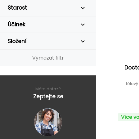
Starost
Účinek
Složení
Vymazat filtr
Docto
tělov
Máte dotaz?
Zeptejte se
Více va