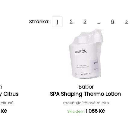
Stránka:
2
3
…
6
>
1
n
Babor
y Citrus
SPA Shaping Thermo Lotion
 citrusů
zpevňující tělové mléko
 Kč
1 088 Kč
Skladem