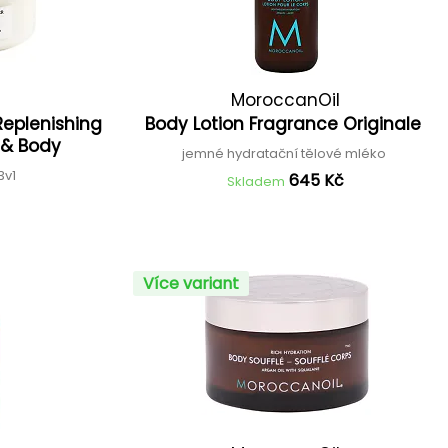
MoroccanOil
Replenishing
Body Lotion Fragrance Originale
e & Body
jemné hydratační tělové mléko
3v1
645 Kč
Skladem
Více variant