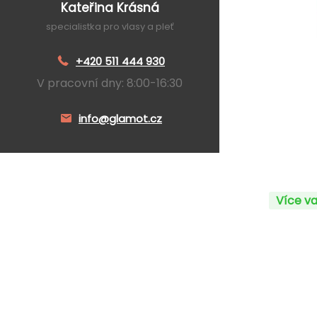
Kateřina Krásná
specialistka pro vlasy a pleť
+420 511 444 930
V pracovní dny: 8:00-16:30
info@glamot.cz
Více va