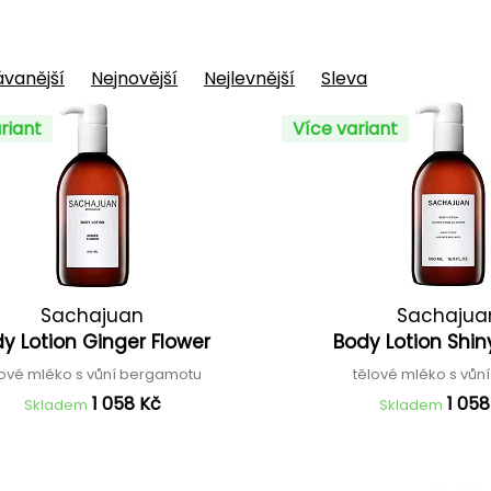
vanější
Nejnovější
Nejlevnější
Sleva
riant
Více variant
Sachajuan
Sachajua
y Lotion Ginger Flower
Body Lotion Shin
lové mléko s vůní bergamotu
tělové mléko s vůní
1 058 Kč
1 058
Skladem
Skladem