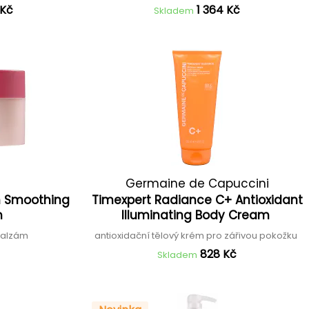
 Kč
1 364 Kč
Skladem
Germaine de Capuccini
h Smoothing
Timexpert Radiance C+ Antioxidant
m
Illuminating Body Cream
 balzám
antioxidační tělový krém pro zářivou pokožku
828 Kč
Skladem