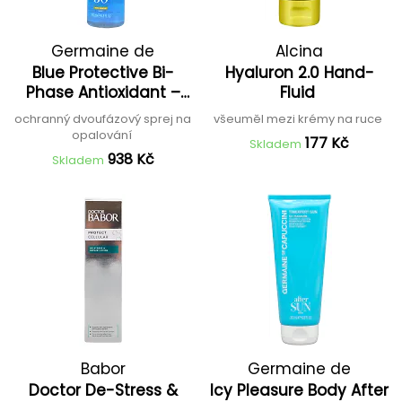
Germaine de
Alcina
Blue Protective Bi-
Hyaluron 2.0 Hand-
Capuccini
Phase Antioxidant –
Fluid
SPF30
ochranný dvoufázový sprej na
všeuměl mezi krémy na ruce
opalování
177 Kč
Skladem
938 Kč
Skladem
Babor
Germaine de
Doctor De-Stress &
Icy Pleasure Body After
Capuccini