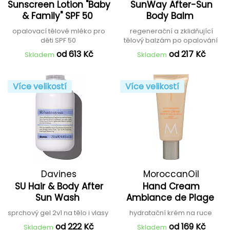
Sunscreen Lotion "Baby
SunWay After-Sun
& Family" SPF 50
Body Balm
opalovací tělové mléko pro
regenerační a zklidňující
děti SPF 50
tělový balzám po opalování
od 613 Kč
od 217 Kč
Skladem
Skladem
Více velikostí
Více velikostí
Davines
MoroccanOil
SU Hair & Body After
Hand Cream
Sun Wash
Ambiance de Plage
sprchový gel 2v1 na tělo i vlasy
hydratační krém na ruce
od 222 Kč
od 169 Kč
Skladem
Skladem