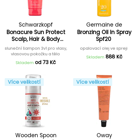
Schwarzkopf
Germaine de
Bonacure Sun Protect
Bronzing Oil In Spray
Professional
Capuccini
Scalp, Hair & Body
Spf20
Cleanse
sluneční šampon 3v1 pro vlasy,
opalovací olej ve spreji
vlasovou pokožku a tělo
888 Kč
Skladem
od 73 Kč
Skladem
Více velikostí
Více velikostí
Wooden Spoon
Oway