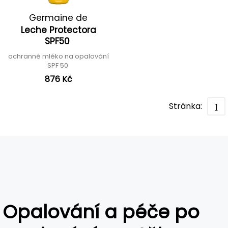
Germaine de
Leche Protectora
Capuccini
SPF50
ochranné mléko na opalování
SPF 50
876 Kč
Stránka:
1
Opalování a péče po