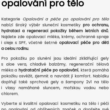
opalování pro tělo
Kategorie
Opalování a péče po opalování pro tělo
nabízí široký výběr sluneční kosmetiky
pro ochranu,
hydrataci a regeneraci pokožky během letních dnů
.
Najdete zde opalovací mléka, krémy, ochranné spreje
i oleje s SPF, včetně šetrné
opalovací péče pro děti
a celou rodinu
.
Pro pokožku po slunění jsou ideální zklidňující gely
s aloe vera, chladivé balzámy, regenerační tělová
mléka a
hydratační péče po opalování
, která pomáhá
pokožku osvěžit, zjemnit a navrátit jí komfort. Nabídku
doplňují také sprchové gely a šampony 2v1 na tělo
i vlasy namáhané sluncem, mořskou vodou nebo
chlorem.
Vyberte si kvalitní opalovací kosmetiku na tělo i péči
po opalování od oblíbených značek a dopřejte své