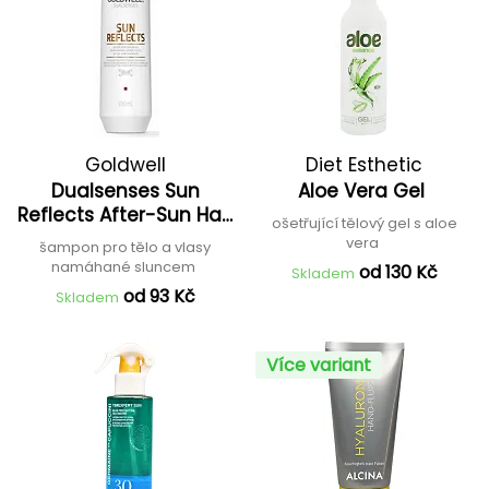
Goldwell
Diet Esthetic
Dualsenses Sun
Aloe Vera Gel
Reflects After-Sun Hair
ošetřující tělový gel s aloe
and Body Shampoo
vera
šampon pro tělo a vlasy
namáhané sluncem
od 130 Kč
Skladem
od 93 Kč
Skladem
Více variant