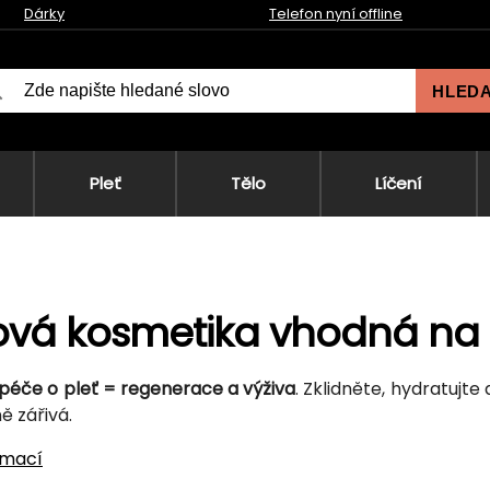
Dárky
Telefon nyní offline
HLED
Pleť
Tělo
Líčení
ová kosmetika vhodná na
péče o pleť = regenerace a výživa
. Zklidněte, hydratujt
ě zářivá.
rmací