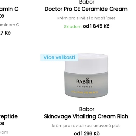
Babor
tamin C
Doctor Pro CE Ceramide Cream
te
krém pro silnější a hladší pleť
itamínem C
od 1 845 Kč
Skladem
27 Kč
Více velikostí
Babor
Peptide
Skinovage Vitalizing Cream Rich
te
krém pro revitalizaci unavené pleti
áskám
od 1 296 Kč