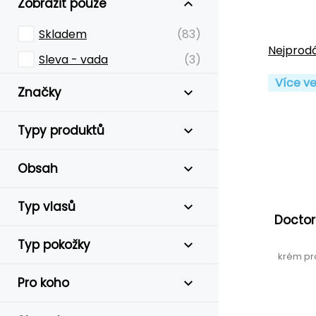
Zobrazit pouze
Skladem
(83)
Nejprodá
Sleva - vada
(3)
Více ve
Značky
Typy produktů
Obsah
Typ vlasů
Doctor
Typ pokožky
krém pr
Pro koho