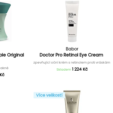
Babor
le Original
Doctor Pro Retinol Eye Cream
zpevňující oční krém s retinolem proti vráskám
i akné
1 224 Kč
Skladem
 Kč
Více velikostí