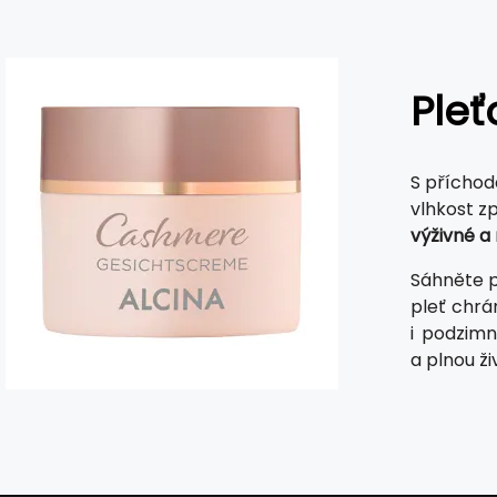
Ple
S příchod
vlhkost zp
výživné a
Sáhněte 
pleť chrá
i podzimn
a plnou ži