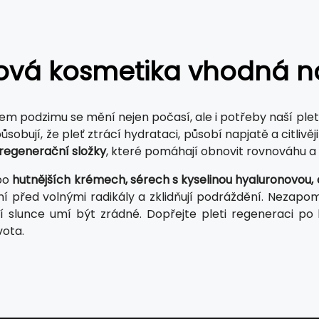
ťová kosmetika vhodná n
em podzimu se mění nejen počasí, ale i potřeby naší pleti
ůsobují, že pleť ztrácí hydrataci, působí napjatě a citlivě
 regenerační složky
, které pomáhají obnovit rovnováhu a
po
hutnějších krémech, sérech s kyselinou hyaluronovou, 
ní před volnými radikály a zklidňují podráždění. Nezapo
í slunce umí být zrádné. Dopřejte pleti regeneraci po l
vota.