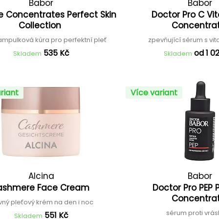
Babor
Babor
 Concentrates Perfect Skin
Doctor Pro C Vi
Collection
Concentra
ampulková kúra pro perfektní pleť
zpevňující sérum s v
535 Kč
od 1 0
Skladem
Skladem
riant
Více variant
Alcina
Babor
ashmere Face Cream
Doctor Pro PEP 
Concentra
ivný pleťový krém na den i noc
sérum proti vr
551 Kč
Skladem