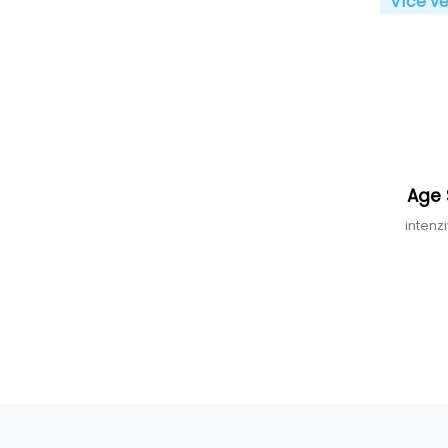
Více ve
Age 
intenz