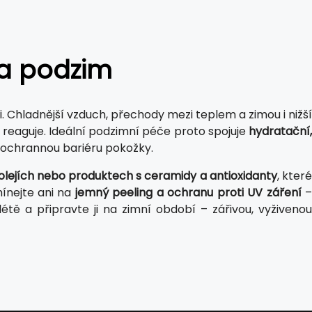
a podzim
. Chladnější vzduch, přechody mezi teplem a zimou i nižší
ji reaguje. Ideální podzimní péče proto spojuje
hydratační,
 ochrannou bariéru pokožky.
olejích nebo produktech s ceramidy a antioxidanty
, kter
mínejte ani na
jemný peeling a ochranu proti UV záření
étě a připravte ji na zimní období – zářivou, vyživenou