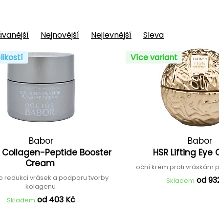
vanější
Nejnovější
Nejlevnější
Sleva
likostí
Více variant
Babor
Babor
 Collagen-Peptide Booster
HSR Lifting Ey
Cream
oční krém proti vráskám p
o redukci vrásek a podporu tvorby
od 93
Skladem
kolagenu
od 403 Kč
Skladem