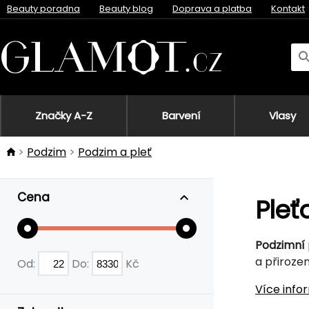
Beauty poradna
Beauty blog
Doprava a platba
Kontakt
Značky A-Z
Barvení
Vlasy
Podzim
Podzim a pleť
Cena
Pleť
Podzimní 
a přirozen
Od:
Do:
Kč
Více info