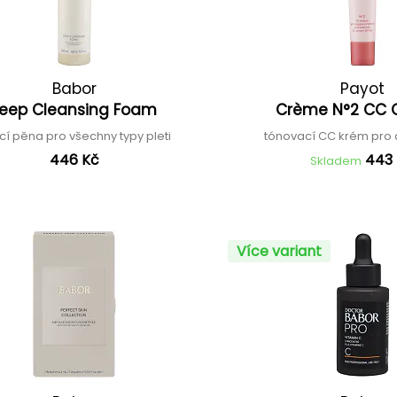
Babor
Payot
eep Cleansing Foam
Crème N°2 CC
ící pěna pro všechny typy pleti
tónovací CC krém pro c
446 Kč
443
Skladem
Více variant