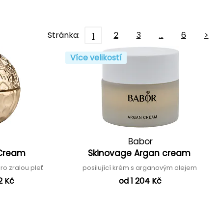
Stránka:
2
3
…
6
>
1
Více velikostí
Babor
e Cream
Skinovage Argan cream
ro zralou pleť
posilující krém s arganovým olejem
2 Kč
od 1 204 Kč