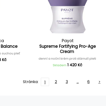
ca
Payot
e Balance
Supreme Fortifying Pro-Age
Cream
ro suchou pleť
denní a noční krém proti stárnutí pleti
8 Kč
1 420 Kč
Skladem
Stránka:
2
3
…
6
>
1