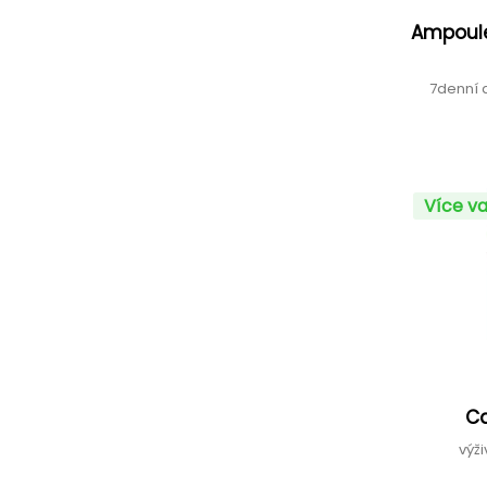
Ampoule
7denní 
Více va
C
výž