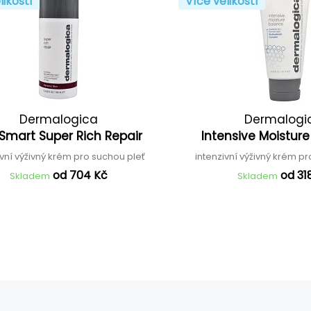
likostí
Více velikostí
Dermalogica
Dermalogi
Smart Super Rich Repair
Intensive Moistur
ivní výživný krém pro suchou pleť
intenzivní výživný krém p
od 704 Kč
od 31
Skladem
Skladem