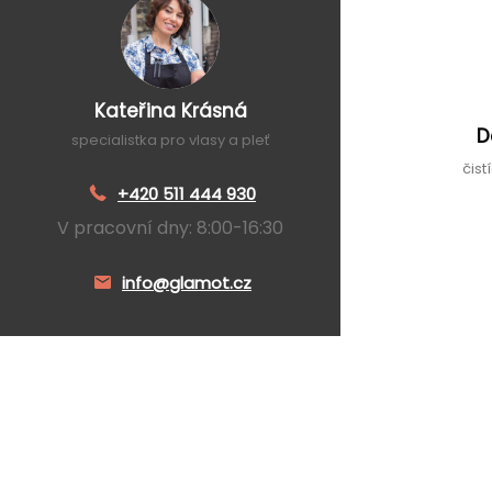
Kateřina Krásná
D
specialistka pro vlasy a pleť
čist
+420 511 444 930
V pracovní dny: 8:00-16:30
info@glamot.cz