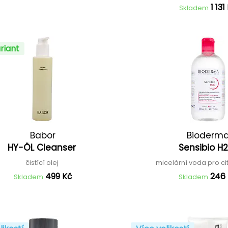
1 131
Skladem
riant
Babor
Bioderm
HY-ÖL Cleanser
Sensibio H
čistící olej
micelární voda pro cit
499 Kč
246
Skladem
Skladem