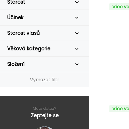
Starost
Více va
Účinek
Starost vlasů
Věková kategorie
Složení
Vymazat filtr
Více va
Máte dotaz?
Zeptejte se