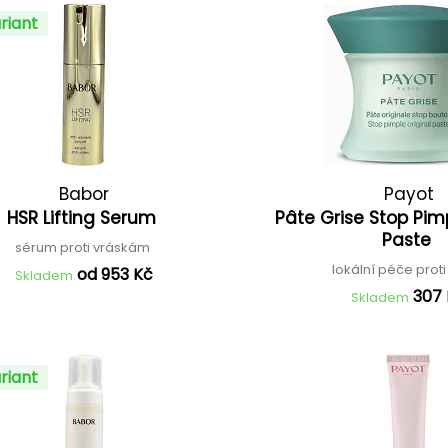
riant
Babor
Payot
HSR Lifting Serum
Pâte Grise Stop Pimp
Paste
sérum proti vráskám
lokální péče prot
od 953 Kč
Skladem
307
Skladem
riant