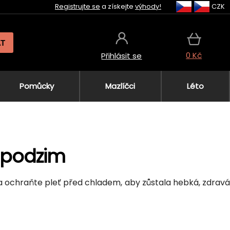
Registrujte se
a získejte
výhody!
CZK
AT
0 Kč
Přihlásit se
Pomůcky
Mazlíčci
Léto
 podzim
e a ochraňte pleť před chladem, aby zůstala hebká, zdrav