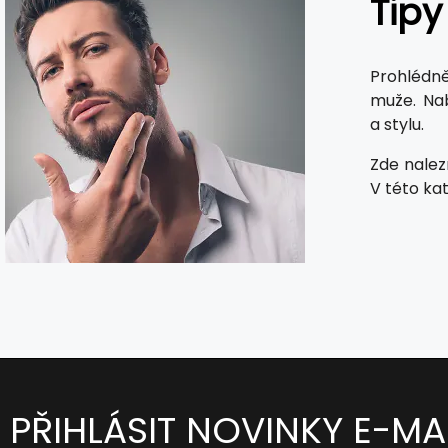
Tipy
Prohlédně
muže. Na
a stylu.
Zde nalez
V této kat
PŘIHLÁSIT NOVINKY E-MA