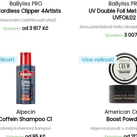
BaByliss PRO
BaByliss P
ordless Clipper 4Artists
UV Double Foil Me
UVFOIL0
ofesionální zastřihovač vlasů
dvou planžetový holicí stroje
od 3 617 Kč
Skladem
3 00
Skladem
likostí
Více velikostí
Alpecin
American C
Coffein Shampoo C1
Boost Pow
pánský kofeinový šampon
objemový pudr s matn
od 95 Kč
od 21
Skladem
Skladem