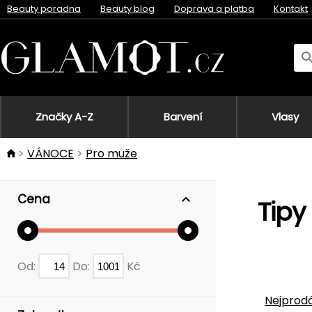
Beauty poradna
Beauty blog
Doprava a platba
Kontakt
Značky A-Z
Barvení
Vlasy
VÁNOCE
Pro muže
Cena
Tipy
Od:
Do:
Kč
Nejprodá