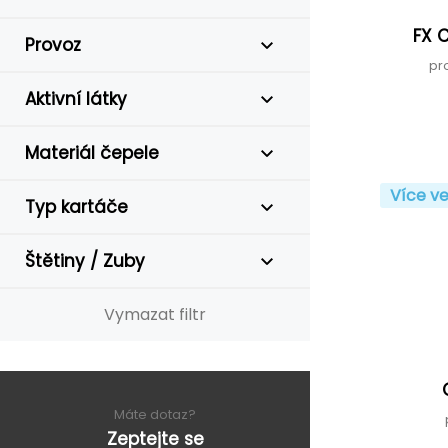
FX C
Provoz
pr
Aktivní látky
Materiál čepele
Více ve
Typ kartáče
Štětiny / Zuby
Vymazat filtr
Máte dotaz?
Zeptejte se