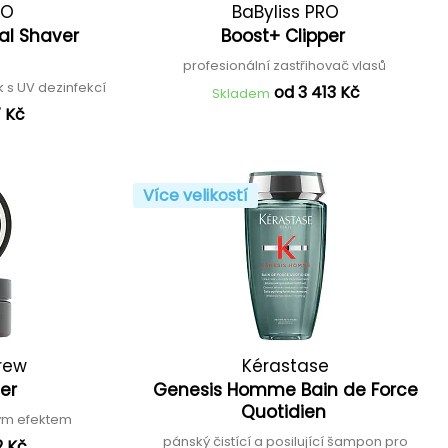
RO
BaByliss PRO
tal Shaver
Boost+ Clipper
2
profesionální zastřihovač vlasů
k s UV dezinfekcí
od 3 413 Kč
Skladem
7 Kč
Více velikostí
rew
Kérastase
der
Genesis Homme Bain de Force
Quotidien
ým efektem
pánský čistící a posilující šampon pro
2 Kč