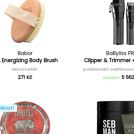
Babor
BaByliss P
 Energizing Body Brush
Clipper & Trimmer 
tělový kartáč
profesionální zastřihovac
271 Kč
5 56
Skladem
likostí