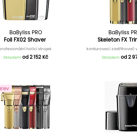
BaByliss PRO
BaByliss P
Foil FX02 Shaver
Skeleton FX T
profesionální holící strojek
konturovací zastřihovač 
od 2 152 Kč
od 2 9
Skladem
Skladem
arev