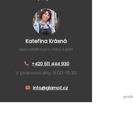
Kateřina Krásná
specialistka pro vlasy a pleť
+420 511 444 930
V pracovní dny: 8:00-16:30
info@glamot.cz
prof