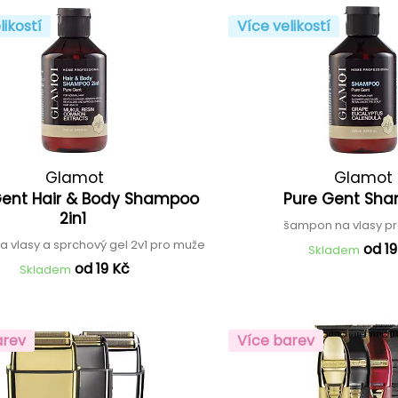
likostí
Více velikostí
Glamot
Glamot
Gent Hair & Body Shampoo
Pure Gent Sh
2in1
šampon na vlasy p
 vlasy a sprchový gel 2v1 pro muže
od 19
Skladem
od 19 Kč
Skladem
arev
Více barev