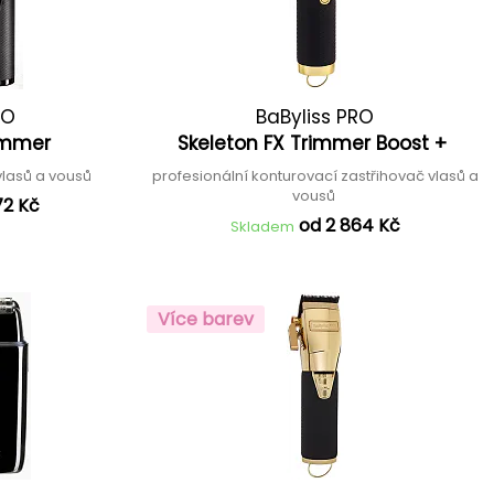
RO
BaByliss PRO
rimmer
Skeleton FX Trimmer Boost +
vlasů a vousů
profesionální konturovací zastřihovač vlasů a
vousů
72 Kč
od 2 864 Kč
Skladem
Více barev