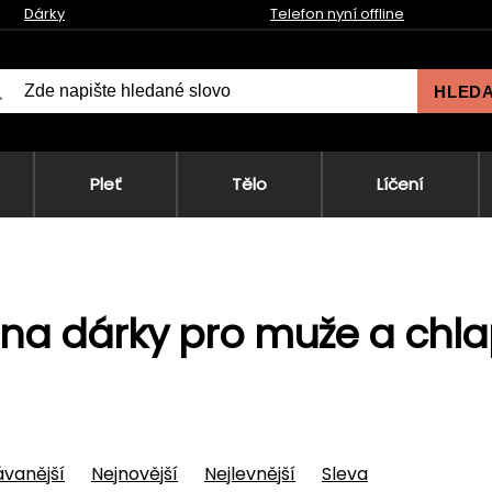
Dárky
Telefon nyní offline
HLED
Pleť
Tělo
Líčení
 na dárky pro muže a chl
vanější
Nejnovější
Nejlevnější
Sleva