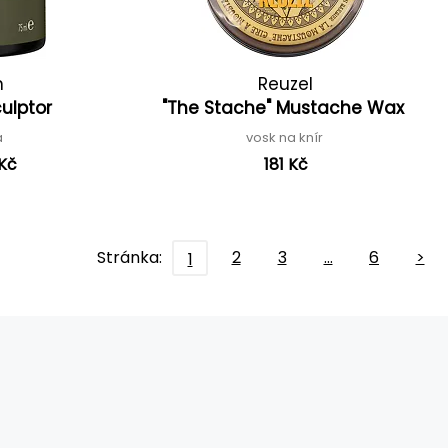
n
Reuzel
ulptor
"The Stache" Mustache Wax
a
vosk na knír
 Kč
181 Kč
Stránka:
2
3
…
6
>
1