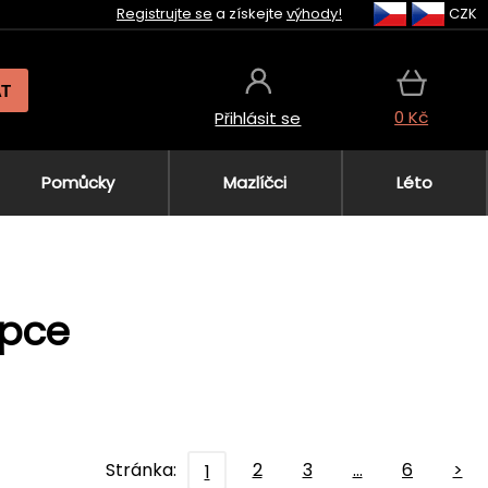
Registrujte se
a získejte
výhody!
CZK
AT
0 Kč
Přihlásit se
Pomůcky
Mazlíčci
Léto
apce
Stránka:
2
3
…
6
>
1