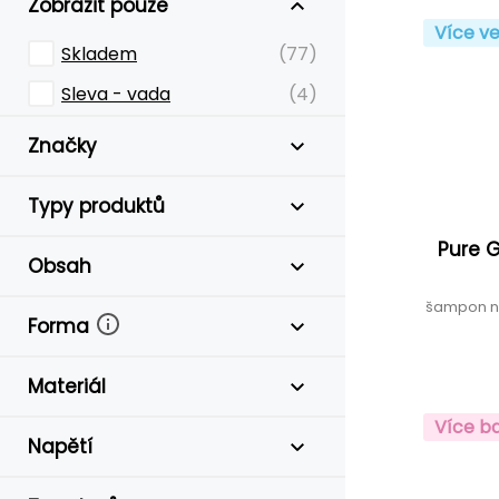
Zobrazit pouze
Více ve
Skladem
(77)
Sleva - vada
(4)
Značky
Typy produktů
Pure 
Obsah
šampon na
Forma
Materiál
Více b
Napětí