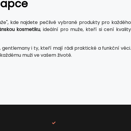
lapce
uže", kde najdete pečlivě vybrané produkty pro každého
pánskou kosmetiku
, ideální pro muže, kteří si cení kvalit
gentlemany i ty, kteří mají rádi praktické a funkční věci.
st každému muži ve vašem životě.