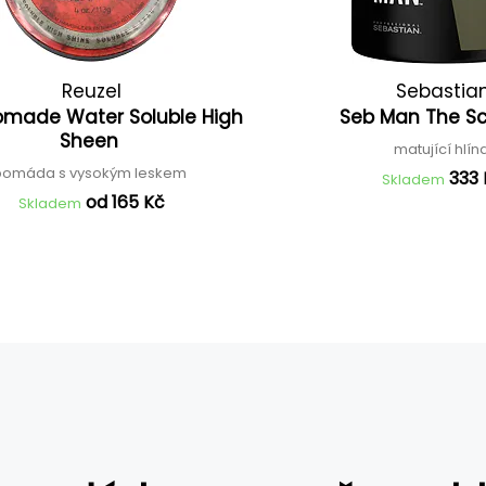
Reuzel
Sebastia
omade Water Soluble High
Seb Man The Sc
Sheen
matující hlín
pomáda s vysokým leskem
333
Skladem
od 165 Kč
Skladem