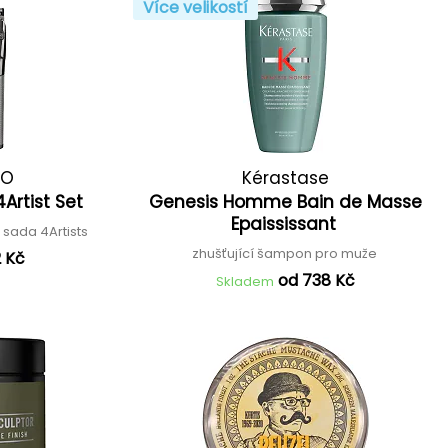
Více velikostí
RO
Kérastase
4Artist Set
Genesis Homme Bain de Masse
Epaississant
í sada 4Artists
zhušťující šampon pro muže
2 Kč
od 738 Kč
Skladem