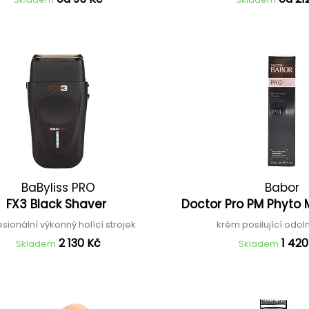
BaByliss PRO
Babor
FX3 Black Shaver
Doctor Pro PM Phyto
esionální výkonný holící strojek
krém posilující odoln
2 130 Kč
1 420
Skladem
Skladem