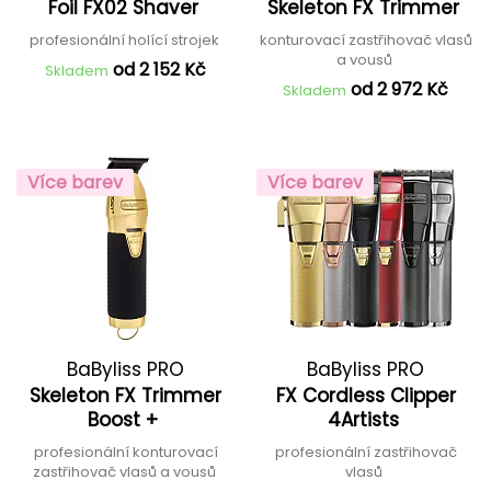
Foil FX02 Shaver
Skeleton FX Trimmer
profesionální holící strojek
konturovací zastřihovač vlasů
a vousů
od 2 152 Kč
Skladem
od 2 972 Kč
Skladem
Více barev
Více barev
BaByliss PRO
BaByliss PRO
Skeleton FX Trimmer
FX Cordless Clipper
Boost +
4Artists
profesionální konturovací
profesionální zastřihovač
zastřihovač vlasů a vousů
vlasů