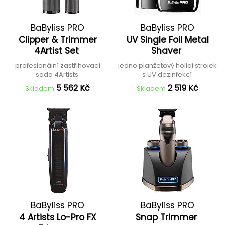
BaByliss PRO
BaByliss PRO
Clipper & Trimmer
UV Single Foil Metal
4Artist Set
Shaver
profesionální zastřihovací
jedno planžetový holicí strojek
sada 4Artists
s UV dezinfekcí
5 562 Kč
2 519 Kč
Skladem
Skladem
BaByliss PRO
BaByliss PRO
4 Artists Lo-Pro FX
Snap Trimmer