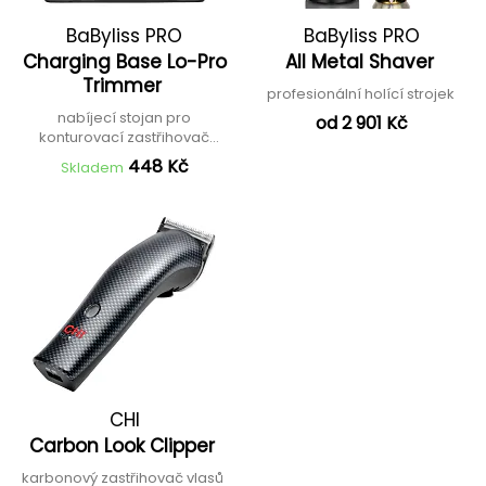
BaByliss PRO
BaByliss PRO
Charging Base Lo-Pro
All Metal Shaver
Trimmer
profesionální holící strojek
nabíjecí stojan pro
od 2 901 Kč
konturovací zastřihovač
FX726E
448 Kč
Skladem
CHI
Carbon Look Clipper
karbonový zastřihovač vlasů