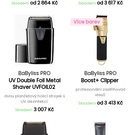
od 2 864 Kč
od 3 617 Kč
Skladem
Skladem
Více barev
BaByliss PRO
BaByliss PRO
UV Double Foil Metal
Boost+ Clipper
Shaver UVFOIL02
profesionální zastřihovač
vlasů
dvou planžetový holicí strojek s
UV dezinfekcí
od 3 413 Kč
Skladem
3 007 Kč
Skladem