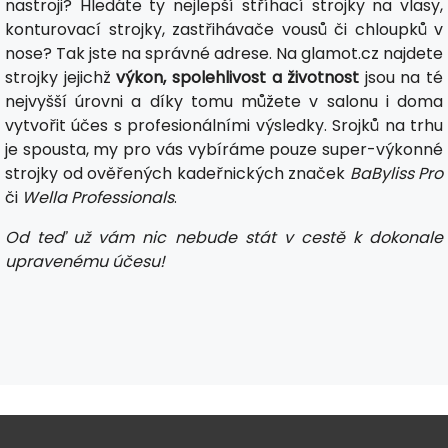
nastroji? Hledáte ty nejlepší stříhací strojky na vlasy,
konturovací strojky, zastřihávače vousů či chloupků v
nose? Tak jste na správné adrese. Na glamot.cz najdete
strojky jejichž
výkon, spolehlivost a životnost
jsou na té
nejvyšší úrovni a díky tomu můžete v salonu i doma
vytvořit účes s profesionálními výsledky. Srojků na trhu
je spousta, my pro vás vybíráme pouze super-výkonné
strojky od ověřených kadeřnických značek
BaByliss Pro
či
Wella Professionals
.
Od teď už vám nic nebude stát v cestě k dokonale
upravenému účesu!