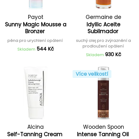
Payot
Germaine de
Sunny Magic Mousse a
Idyllic Aceite
Capuccini
Bronzer
Sublimador
pěna pro urychlení opálení
suchý olej pro zvýraznění a
prodloužení opálení
544 Kč
Skladem
930 Kč
Skladem
Více velikostí
Alcina
Wooden Spoon
Self-Tanning Cream
Intense Tanning Oil