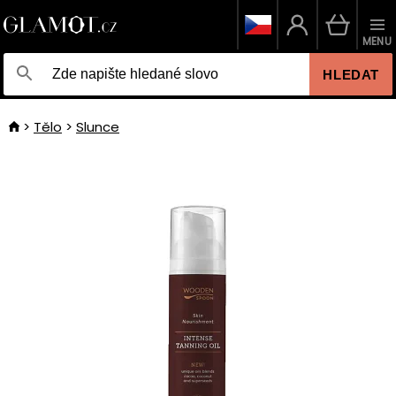
MENU
HLEDAT
Tělo
Slunce