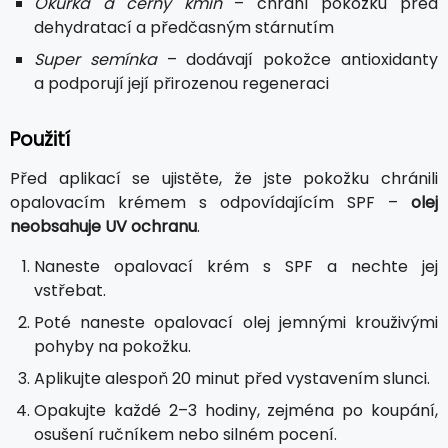
Okurka a černý kmín
– chrání pokožku před
dehydratací a předčasným stárnutím
Super semínka
– dodávají pokožce antioxidanty
a podporují její přirozenou regeneraci
Použití
Před aplikací se ujistěte, že jste pokožku chránili
opalovacím krémem s odpovídajícím SPF –
olej
neobsahuje UV ochranu
.
Naneste opalovací krém s SPF a nechte jej
vstřebat.
Poté naneste opalovací olej jemnými krouživými
pohyby na pokožku.
Aplikujte alespoň 20 minut před vystavením slunci.
Opakujte každé 2–3 hodiny, zejména po koupání,
osušení ručníkem nebo silném pocení.