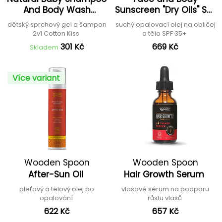
And Body Wash
Sunscreen "Dry Oils" SPF
"Cotton Kiss"
35+
dětský sprchový gel a šampon
suchý opalovací olej na obličej
2v1 Cotton Kiss
a tělo SPF 35+
301 Kč
669 Kč
Skladem
Více variant
Wooden Spoon
Wooden Spoon
After-Sun Oil
Hair Growth Serum
pleťový a tělový olej po
vlasové sérum na podporu
opalování
růstu vlasů
622 Kč
657 Kč