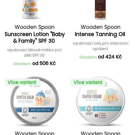
Wooden Spoon
Wooden Spoon
Sunscreen Lotion "Baby
Intense Tanning Oil
& Family" SPF 30
opalovací olej pro intenzivní
opálení
opalovací tělové mléko pro
děti SPF 30
od 424 Kč
Skladem
od 506 Kč
Skladem
Více variant
Více variant
Wooden Spoon
Wooden Spoon