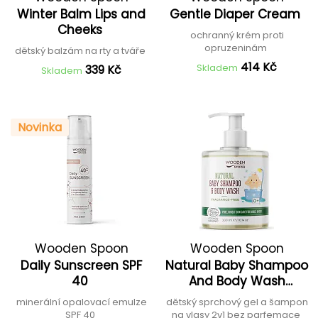
Winter Balm Lips and
Gentle Diaper Cream
Cheeks
ochranný krém proti
opruzeninám
dětský balzám na rty a tváře
414 Kč
Skladem
339 Kč
Skladem
Novinka
Wooden Spoon
Wooden Spoon
Daily Sunscreen SPF
Natural Baby Shampoo
40
And Body Wash
"Fragrance Free"
minerální opalovací emulze
dětský sprchový gel a šampon
SPF 40
na vlasy 2v1 bez parfemace