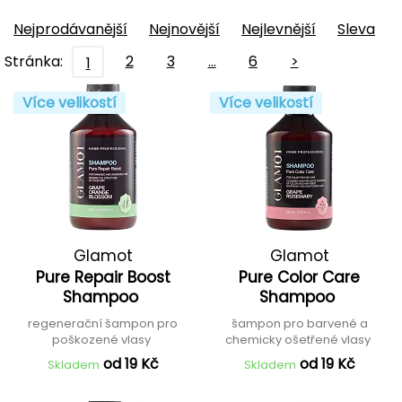
Nejprodávanější
Nejnovější
Nejlevnější
Sleva
Stránka:
2
3
…
6
>
1
Více velikostí
Více velikostí
Glamot
Glamot
Pure Repair Boost
Pure Color Care
Shampoo
Shampoo
regenerační šampon pro
šampon pro barvené a
poškozené vlasy
chemicky ošetřené vlasy
od 19 Kč
od 19 Kč
Skladem
Skladem