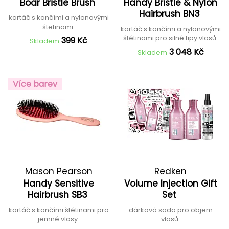
Boar Bristle Brush
Handy Bristle & Nylon
Hairbrush BN3
kartáč s kančími a nylonovými
štetinami
kartáč s kančími a nylonovými
štětinami pro silné tipy vlasů
399 Kč
Skladem
3 048 Kč
Skladem
Více barev
Mason Pearson
Redken
Handy Sensitive
Volume Injection Gift
Hairbrush SB3
Set
kartáč s kančími štětinami pro
dárková sada pro objem
jemné vlasy
vlasů