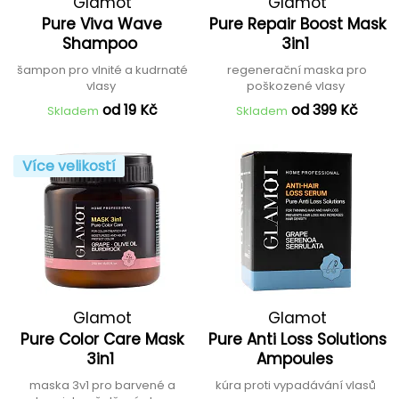
Glamot
Glamot
Pure Viva Wave
Pure Repair Boost Mask
Shampoo
3in1
šampon pro vlnité a kudrnaté
regenerační maska pro
vlasy
poškozené vlasy
od 19 Kč
od 399 Kč
Skladem
Skladem
Více velikostí
Glamot
Glamot
Pure Color Care Mask
Pure Anti Loss Solutions
3in1
Ampoules
maska 3v1 pro barvené a
kúra proti vypadávání vlasů