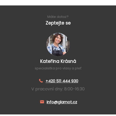
Máte dotaz?
Zeptejte se
Kateřina Krásná
specialistka pro vlasy a pleť
+420 511 444 930
V pracovní dny: 8:00-16:30
info@glamot.cz