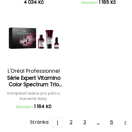
4 034 Kč
1 185 Kč
Skladem
L'Oréal Professionnel
Série Expert Vitamino
Color Spectrum Trio
Meteora
komplexní edice pro péči o
barvené vlasy
1 184 Kč
Skladem
Stránka:
2
3
…
6
>
1