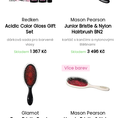
Redken
Mason Pearson
Acidic Color Gloss Gift
Junior Bristle & Nylon
Set
Hairbrush BN2
dárková sada pro barvené
kartáč s kančími a nylonovými
vlasy
štětinami
1 367 Kč
3 496 Kč
Skladem
Skladem
Více barev
Glamot
Mason Pearson