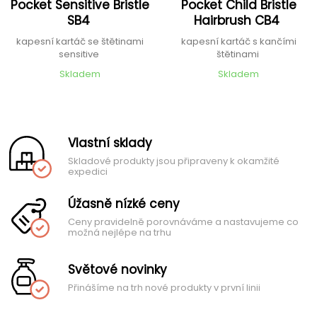
Pocket Sensitive Bristle
Pocket Child Bristle
SB4
Hairbrush CB4
kapesní kartáč se štětinami
kapesní kartáč s kančími
sensitive
štětinami
Skladem
Skladem
Vlastní sklady
Skladové produkty jsou připraveny k okamžité
expedici
Úžasně nízké ceny
Ceny pravidelně porovnáváme a nastavujeme co
možná nejlépe na trhu
Světové novinky
Přinášíme na trh nové produkty v první linii