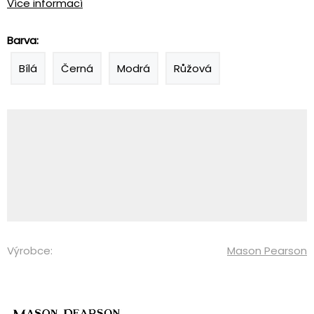
Více informací
Barva:
Bílá
Černá
Modrá
Růžová
Výrobce:
Mason Pearson