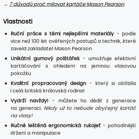
→
7 důvodů proč milovat kartáče Mason Pearson
Vlastnosti
Ruční práce s těmi nejlepšími materiály
- podle
vice než 100 let ověřených postupů a technik, které
zaveld zakladatel Mason Pearson
Unikátní gumový polštářek
- umožňuje efektivní
kartáčování s ohledem na jemnou vlasovou
pokožku
Kvalitní propracovaný design
- který si oblíbila
i celá britská královská rodina!
Vydrží navždy!
- můžete ho dědit z generace
na generaci.
Nikdy už to nebude obyčejný kartáč
na vlasy!
Ručně leštěná ergonomická rukojeť
- pohodlnější
držení a manipulace