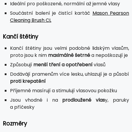
Ideální pro poškozené, normální až jemné vlasy
Součástní balení je čistící kartáč
Mason Pearson
Cleaning Brush CL
Kančí štětiny
Kančí štětiny jsou velmi podobné lidským vlasům,
proto jsou k nim
maximálně šetrné
a nepoškozují je
Způsobují
menší tření a opotřebení
vlasů
Dodávájí pramenům více lesku, uhlazují je a působí
proti krepatění
Příjemně masírují a stimulují vlasovou pokožku
Jsou vhodné i na
prodloužené vlas
y, paruky
a příčesky
Rozměry