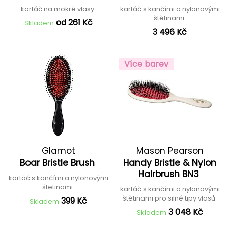
kartáč na mokré vlasy
kartáč s kančími a nylonovými
štětinami
od 261 Kč
Skladem
3 496 Kč
Více barev
Glamot
Mason Pearson
Boar Bristle Brush
Handy Bristle & Nylon
Hairbrush BN3
kartáč s kančími a nylonovými
štetinami
kartáč s kančími a nylonovými
štětinami pro silné tipy vlasů
399 Kč
Skladem
3 048 Kč
Skladem