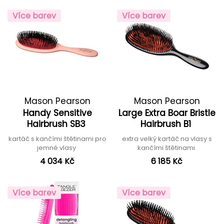
Více barev
Více barev
Mason Pearson
Mason Pearson
Handy Sensitive
Large Extra Boar Bristle
Hairbrush SB3
Hairbrush B1
kartáč s kančími štětinami pro
extra velký kartáč na vlasy s
jemné vlasy
kančími štětinami
4 034 Kč
6 185 Kč
Více barev
Více barev