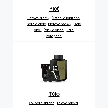
Pleť
Pleťové krémy
Čištění a tonizace
Séra a oleje
Pleťové masky
Oční
okolí
Řasy a obočí
Další
kategorie
Tělo
Koupel a sprcha
Tělová mléka