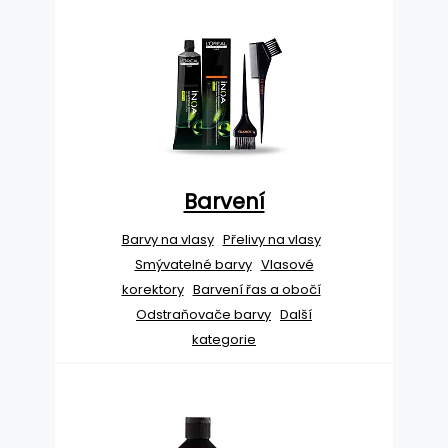
Barvení
Barvy na vlasy
Přelivy na vlasy
Smývatelné barvy
Vlasové
korektory
Barvení řas a obočí
Odstraňovače barvy
Další
kategorie