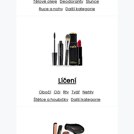
Tělové oleje
Deodoranty
Slunce
Ruce a nohy
Další kategorie
Líčení
Obočí
Oči
Rty
Tvář
Nehty
Štětce a houbičky
Další kategorie