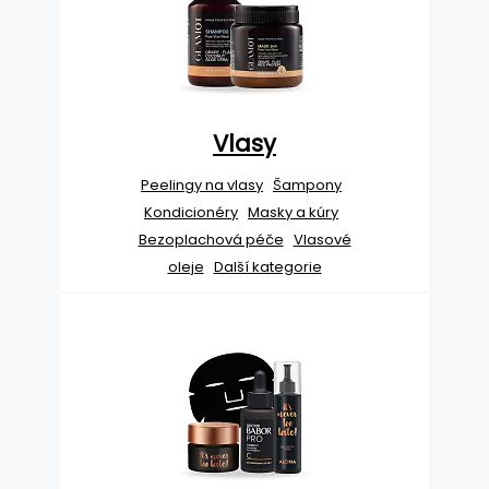
Vlasy
Peelingy na vlasy
Šampony
Kondicionéry
Masky a kúry
Bezoplachová péče
Vlasové
oleje
Další kategorie