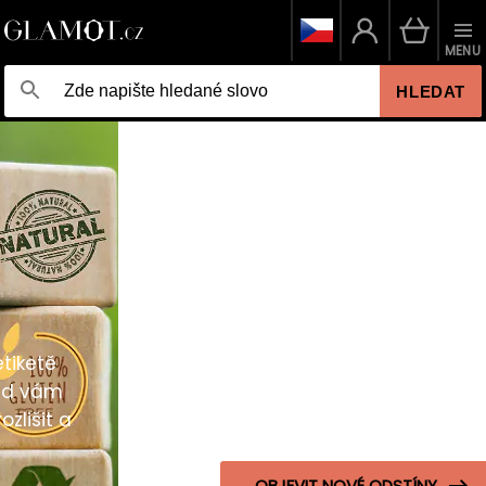
MENU
HLEDAT
ODSTÍN, KTERÝ
VYNIKNE
Objevte nové Redken Shades ALK pro
intenzivní tónování a profesionální výsledek
OBJEVIT NOVÉ ODSTÍNY