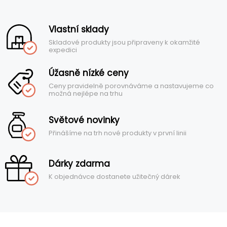
Vlastní sklady
Skladové produkty jsou připraveny k okamžité
expedici
Úžasně nízké ceny
Ceny pravidelně porovnáváme a nastavujeme co
možná nejlépe na trhu
Světové novinky
Přinášíme na trh nové produkty v první linii
Dárky zdarma
K objednávce dostanete užitečný dárek