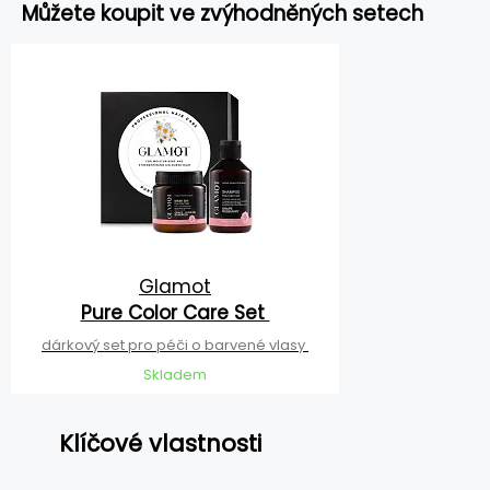
Můžete koupit ve zvýhodněných setech
Glamot
Pure Color Care Set
dárkový set pro péči o barvené vlasy
Skladem
Klíčové vlastnosti