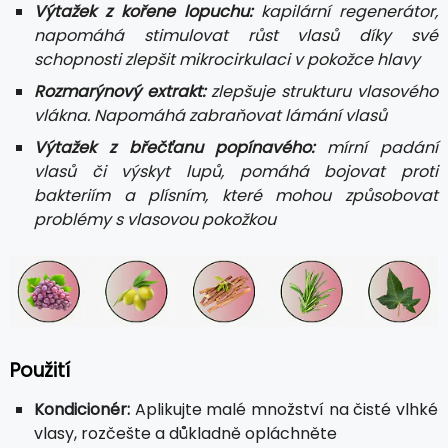
Výtažek z kořene lopuchu:
kapilární regenerátor,
napomáhá stimulovat růst vlasů díky své
schopnosti zlepšit mikrocirkulaci v pokožce hlavy
Rozmarýnový extrakt:
zlepšuje strukturu vlasového
vlákna. Napomáhá zabraňovat lámání vlasů
Výtažek z břečťanu popínavého:
mírní padání
vlasů či výskyt lupů, pomáhá bojovat proti
bakteriím a plísním, které mohou způsobovat
problémy s vlasovou pokožkou
Použití
Kondicionér:
Aplikujte malé množství na čisté vlhké
vlasy, rozčešte a důkladně opláchněte