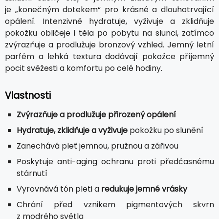
je „konečným dotekem“ pro krásné a dlouhotrvající
opálení. Intenzivně hydratuje, vyživuje a zklidňuje
pokožku obličeje i těla po pobytu na slunci, zatímco
zvýrazňuje a prodlužuje bronzový vzhled. Jemný letní
parfém a lehká textura dodávají pokožce příjemný
pocit svěžesti a komfortu po celé hodiny.
Vlastnosti
Zvýrazňuje a prodlužuje přirozený opálení
Hydratuje, zklidňuje a vyživuje
pokožku po slunění
Zanechává pleť jemnou, pružnou a zářivou
Poskytuje anti-aging ochranu proti předčasnému
stárnutí
Vyrovnává tón pleti a
redukuje jemné vrásky
Chrání před vznikem pigmentových skvrn
z modrého světla