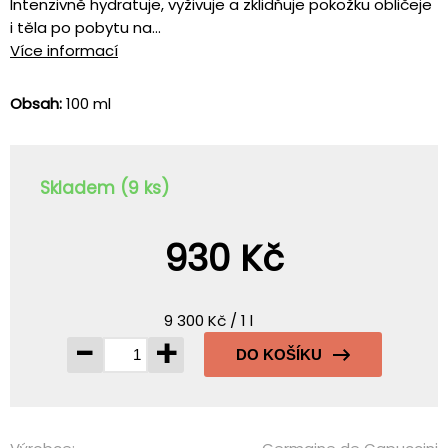
Intenzivně hydratuje, vyživuje a zklidňuje pokožku obličeje
i těla po pobytu na...
Více informací
Obsah:
100 ml
Skladem (9 ks)
930 Kč
9 300 Kč / 1 l
-
+
DO KOŠÍKU