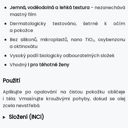
Jemná, voděodolná a lehká textura
– nezanechává
mastný film
Dermatologicky testováno, šetrné k očím
a pokožce
Bez silikonů, mikroplastů, nano TiO₂, oxybenzonu
a oktinoxátu
Vysoký podíl biologicky odbouratelných složek
Vhodný
i pro těhotné ženy
Použití
Aplikujte po opalování na čistou pokožku obličeje
i těla. Vmasírujte krouživými pohyby, dokud se olej
zcela nevstřebá.
Složení (INCI)