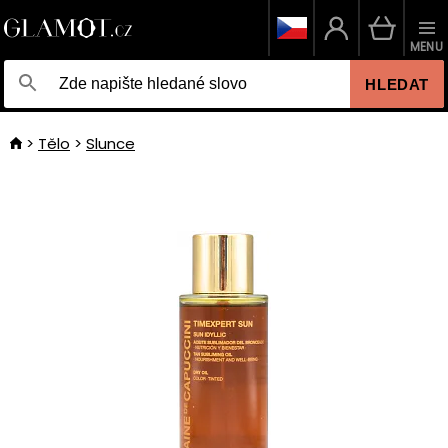
MENU
HLEDAT
Tělo
Slunce