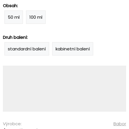
Obsah:
50 ml
100 ml
Druh balení:
standardní balení
kabinetní balení
Výrobce:
Babor