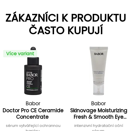
ZÁKAZNÍCI K PRODUKTU
ČASTO KUPUJÍ
Více variant
Babor
Babor
Doctor Pro CE Ceramide
Skinovage Moisturizing
Concentrate
Fresh & Smooth Eye
Serum
sérum vytvářející ochrannou
intenzivní hydratační oční
bariéru
sérum