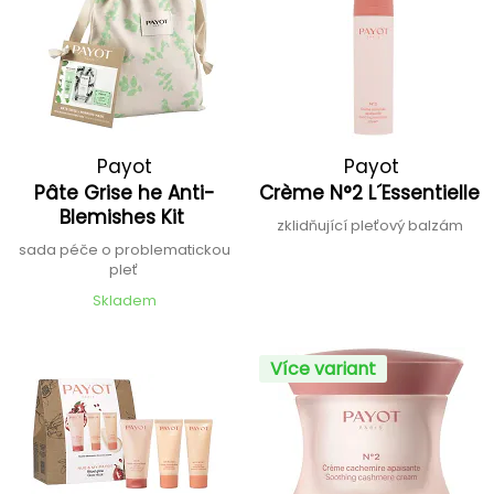
Payot
Payot
Pâte Grise he Anti-
Crème N°2 L´Essentielle
Blemishes Kit
zklidňující pleťový balzám
sada péče o problematickou
pleť
Skladem
Více variant