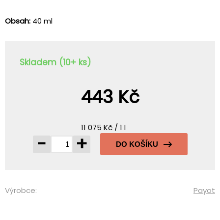
Obsah:
40 ml
Skladem (10+ ks)
443 Kč
11 075 Kč / 1 l
-
+
DO KOŠÍKU
Výrobce:
Payot