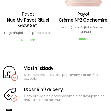
Payot
Payot
Nue My Payot Rituel
Crème N°2 Cachemire
Glow Set
bohatý zklidňující krém proti
zarudnutí
rozjasňující rituál péče o pleť
Skladem
Skladem
Vlastní sklady
Skladové produkty jsou připraveny k okamžité
expedici
Úžasně nízké ceny
Ceny pravidelně porovnáváme a nastavujeme co
možná nejlépe na trhu