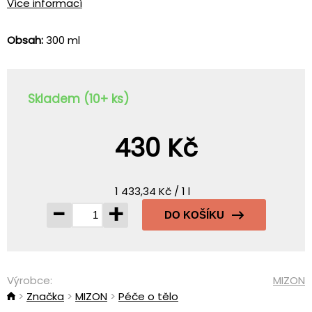
Více informací
Obsah:
300 ml
Skladem (10+ ks)
430 Kč
1 433,34 Kč / 1 l
-
+
DO KOŠÍKU
Výrobce:
MIZON
Značka
MIZON
Péče o tělo