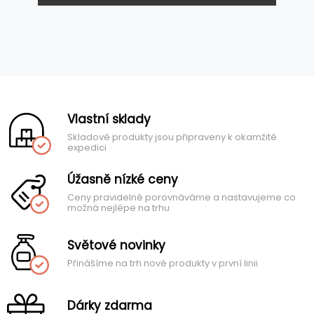
Vlastní sklady
Skladové produkty jsou připraveny k okamžité
expedici
Úžasně nízké ceny
Ceny pravidelně porovnáváme a nastavujeme co
možná nejlépe na trhu
Světové novinky
Přinášíme na trh nové produkty v první linii
Dárky zdarma