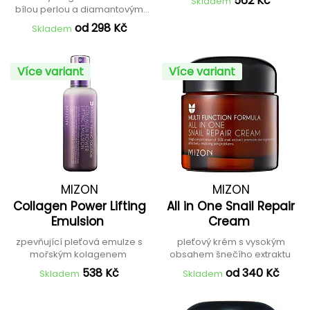
562 Kč
Skladem
bílou perlou a diamantovým
pudrem
od 298 Kč
Skladem
Více variant
Více variant
MIZON
MIZON
Collagen Power Lifting
All in One Snail Repair
Emulsion
Cream
zpevňující pleťová emulze s
pleťový krém s vysokým
mořským kolagenem
obsahem šnečího extraktu
538 Kč
od 340 Kč
Skladem
Skladem