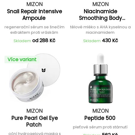
MIZON
MIZON
Snail Repair Intensive
Niacinamide
Ampoule
Smoothing Body
Lotion
regenerační sérum se šnečím
tělové mléko s AHA kyselinou a
extraktem proti vráskám
niacinamidem
od 288 Kč
430 Kč
Skladem
Skladem
Více variant
MIZON
MIZON
Pure Pearl Gel Eye
Peptide 500
Patch
pleťové sérum proti stárnutí
oční hydrogelová maska s