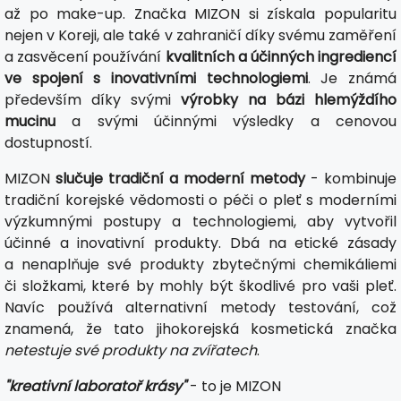
až po make-up. Značka MIZON si získala popularitu
nejen v Koreji, ale také v zahraničí díky svému zaměření
a zasvěcení používání
kvalitních a účinných ingrediencí
ve spojení s inovativními technologiemi
. Je známá
především díky svými
výrobky na bázi hlemýždího
mucinu
a svými účinnými výsledky a cenovou
dostupností.
MIZON
slučuje tradiční a moderní metody
- kombinuje
tradiční korejské vědomosti o péči o pleť s moderními
výzkumnými postupy a technologiemi, aby vytvořil
účinné a inovativní produkty. Dbá na etické zásady
a nenaplňuje své produkty zbytečnými chemikáliemi
či složkami, které by mohly být škodlivé pro vaši pleť.
Navíc používá alternativní metody testování, což
znamená, že tato jihokorejská kosmetická značka
netestuje své produkty na zvířatech
.
"kreativní laboratoř krásy"
- to je MIZON