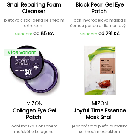
Snail Repairing Foam
Black Pearl Gel Eye
Cleanser
Patch
pleťová čistící pěna se šnečím
oční hydrogelová maska s
extraktem
černou perlou a diamantovým
pudrem
od 85 Kč
od 291 Kč
Skladem
Skladem
Více variant
MIZON
MIZON
Collagen Eye Gel
Joyful Time Essence
Patch
Mask Snail
oční maska s obsahem
jednorázová pleťová maska
mořského kolagenu
se šnečím extraktem