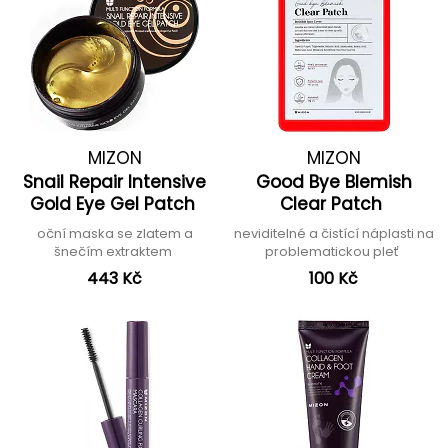
MIZON
MIZON
Snail Repair Intensive
Good Bye Blemish
Gold Eye Gel Patch
Clear Patch
oční maska se zlatem a
neviditelné a čistící náplasti na
šnečím extraktem
problematickou pleť
443 Kč
100 Kč