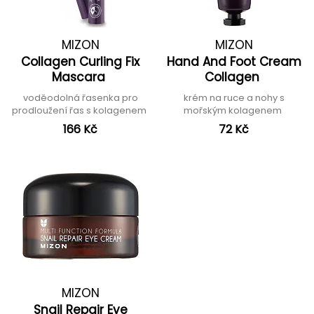
MIZON
MIZON
Collagen Curling Fix
Hand And Foot Cream
Mascara
Collagen
voděodolná řasenka pro
krém na ruce a nohy s
prodloužení řas s kolagenem
mořským kolagenem
166 Kč
72 Kč
MIZON
Snail Repair Eye