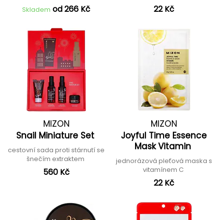
od 266 Kč
22 Kč
Skladem
MIZON
MIZON
Snail Miniature Set
Joyful Time Essence
Mask Vitamin
cestovní sada proti stárnutí se
šnečím extraktem
jednorázová pleťová maska s
vitamínem C
560 Kč
22 Kč