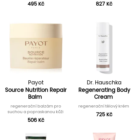
495 Kč
827 Kč
Payot
Dr. Hauschka
Source Nutrition Repair
Regenerating Body
Balm
Cream
regenerační balzám pro
regenerační tělový krém
suchou a popraskanou kůži
725 Kč
506 Kč