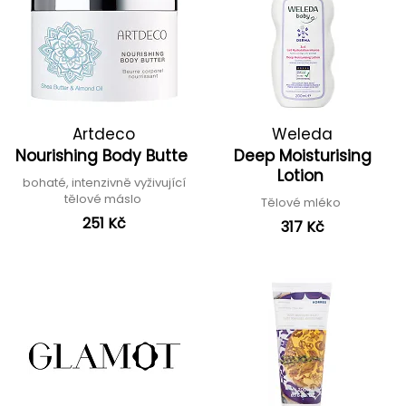
Artdeco
Weleda
Nourishing Body Butte
Deep Moisturising
Lotion
bohaté, intenzivně vyživující
tělové máslo
Tělové mléko
251 Kč
317 Kč