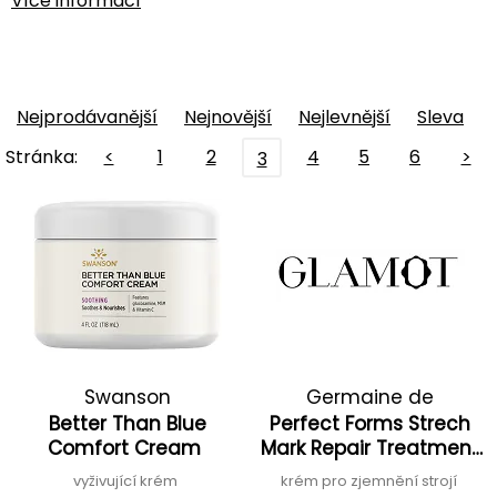
Více informací
Nejprodávanější
Nejnovější
Nejlevnější
Sleva
Stránka:
<
1
2
4
5
6
>
3
Swanson
Germaine de
Better Than Blue
Perfect Forms Strech
Capuccini
Comfort Cream
Mark Repair Treatment
Cream
vyživující krém
krém pro zjemnění strojí