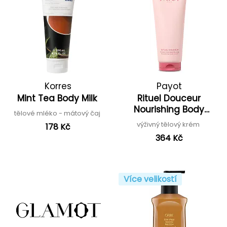
Korres
Payot
Mint Tea Body Milk
Rituel Douceur
Nourishing Body
tělové mléko - mátový čaj
Cream
výživný tělový krém
178 Kč
364 Kč
Více velikostí