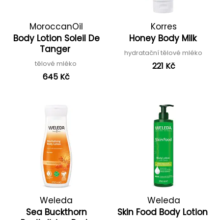
MoroccanOil
Korres
Body Lotion Soleil De
Honey Body Milk
Tanger
hydratační tělové mléko
tělové mléko
221 Kč
645 Kč
Weleda
Weleda
Sea Buckthorn
Skin Food Body Lotion