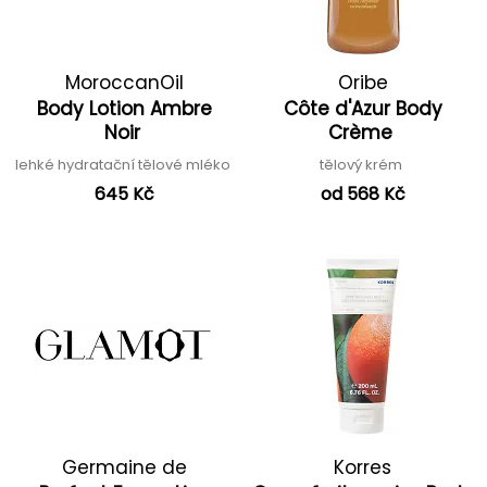
MoroccanOil
Oribe
Body Lotion Ambre
Côte d'Azur Body
Noir
Crème
lehké hydratační tělové mléko
tělový krém
645 Kč
od 568 Kč
Germaine de
Korres