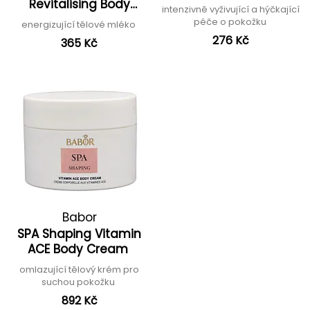
Revitalising Body
intenzivně vyživující a hýčkající
Lotion
péče o pokožku
energizující tělové mléko
276 Kč
365 Kč
Babor
SPA Shaping Vitamin
ACE Body Cream
omlazující tělový krém pro
suchou pokožku
892 Kč