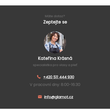
Máte dotaz?
Zeptejte se
Kateřina Krásná
specialistka pro vlasy a pleť
+420 511 444 930
V pracovní dny: 8:00-16:30
info@glamot.cz