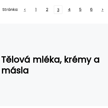
Stránka:
<
1
2
4
5
6
>
3
Tělová mléka, krémy a
másla