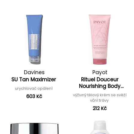
Davines
Payot
SU Tan Maximizer
Rituel Douceur
Nourishing Body
urychlovač opálení
Cream Fresh Grass
výživný tělový krém se svěží
603 Kč
vůní trávy
212 Kč