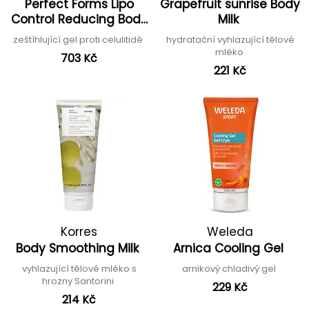
Perfect Forms Lipo
Grapefruit sunrise Body
Capuccini
Control Reducing Body
Milk
Gel
zeštíhlující gel proti celulitidě
hydratační vyhlazující tělové
mléko
703 Kč
221 Kč
Korres
Weleda
Body Smoothing Milk
Arnica Cooling Gel
vyhlazující tělové mléko s
arnikový chladivý gel
hrozny Santorini
229 Kč
214 Kč