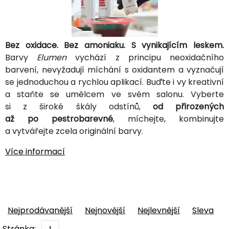
Bez oxidace. Bez amoniaku. S vynikajícím leskem.
Barvy
Elumen
vychází z principu neoxidačního
barvení, nevyžadují míchání s oxidantem a vyznačují
se jednoduchou a rychlou aplikací. Buďte i vy kreativní
a staňte se umělcem ve svém salonu. Vyberte
si z široké škály odstínů,
od přirozených
až po pestrobarevné
, míchejte, kombinujte
a vytvářejte zcela originální barvy.
Více informací
Nejprodávanější
Nejnovější
Nejlevnější
Sleva
Stránka: