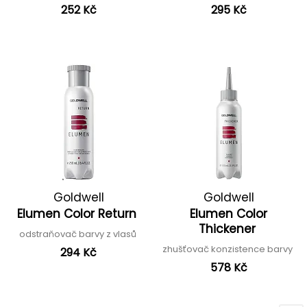
252 Kč
295 Kč
Goldwell
Goldwell
Elumen Color Return
Elumen Color
Thickener
odstraňovač barvy z vlasů
zhušťovač konzistence barvy
294 Kč
578 Kč