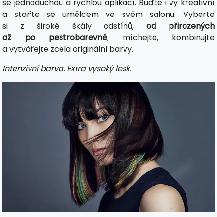
se jednoduchou a rychlou aplikací. Buďte i vy kreativní
a staňte se umělcem ve svém salonu. Vyberte
si z široké škály odstínů,
od přirozených
až po pestrobarevné
, míchejte, kombinujte
a vytvářejte zcela originální barvy.
Intenzivní barva. Extra vysoký lesk.