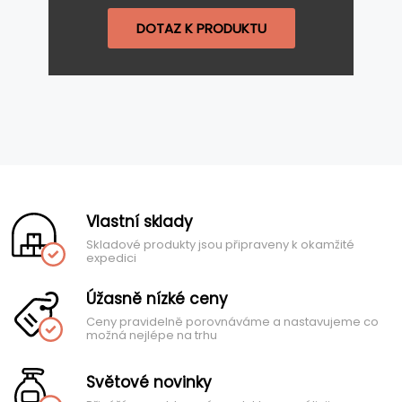
DOTAZ K PRODUKTU
Vlastní sklady
Skladové produkty jsou připraveny k okamžité
expedici
Úžasně nízké ceny
Ceny pravidelně porovnáváme a nastavujeme co
možná nejlépe na trhu
Světové novinky