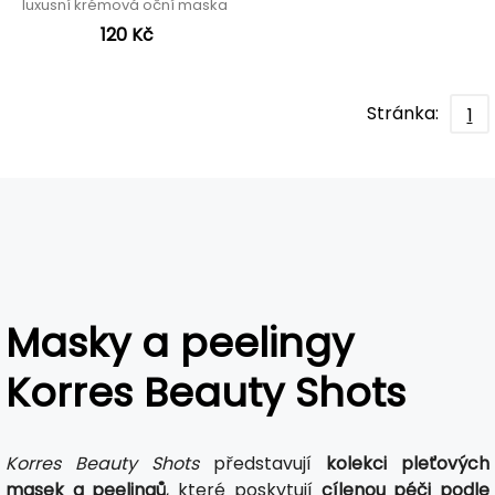
luxusní krémová oční maska
120 Kč
Stránka:
1
Masky a peelingy
Korres Beauty Shots
Korres Beauty Shots
představují
kolekci pleťových
masek a peelingů
, které poskytují
cílenou péči podle