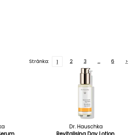
Stránka:
2
3
…
6
>
1
ka
Dr. Hauschka
 Serum
Revitalising Day Lotion