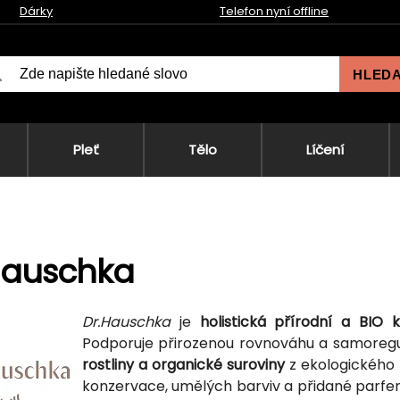
Dárky
Telefon nyní offline
HLED
Pleť
Tělo
Líčení
Hauschka
Dr.Hauschka
je
holistická přírodní a BIO 
Podporuje přirozenou rovnováhu a samoregu
rostliny a organické suroviny
z ekologického 
konzervace, umělých barviv a přidané parfema