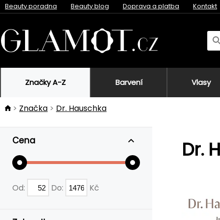
Beauty poradna
Beauty blog
Doprava a platba
Kontakt
Značky A-Z
Barvení
Vlasy
Značka
Dr. Hauschka
Cena
Dr. 
Od:
Do:
Kč