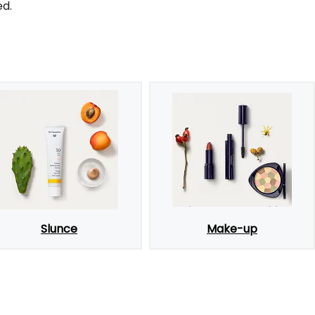
ed.
Slunce
Make-up