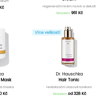
onikum
regenerační krém na krk a dekolt
 Kč
961 Kč
Skladem
Více velikostí
ka
Dr. Hauschka
y Mask
Hair Tonic
lová maska
revitalizační vlasové tonikum
0 Kč
od 328 Kč
Skladem