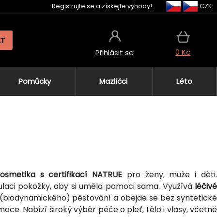
Registrujte se
a získejte
výhody!
CZK
AT
0 Kč
Přihlásit se
Pomůcky
Mazlíčci
Léto
kosmetika s certifikací NATRUE
pro ženy, muže i děti
laci pokožky, aby si uměla pomoci sama. Využívá
léčivé
(biodynamického) pěstování a obejde se bez syntetické
ce. Nabízí široký výběr péče o pleť, tělo i vlasy, včetně