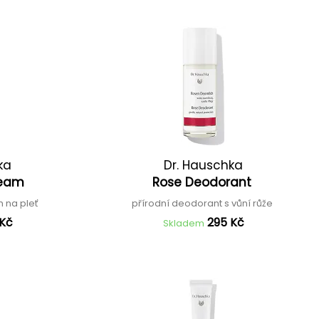
ka
Dr. Hauschka
ream
Rose Deodorant
ém na pleť
přírodní deodorant s vůní růže
 Kč
295 Kč
Skladem