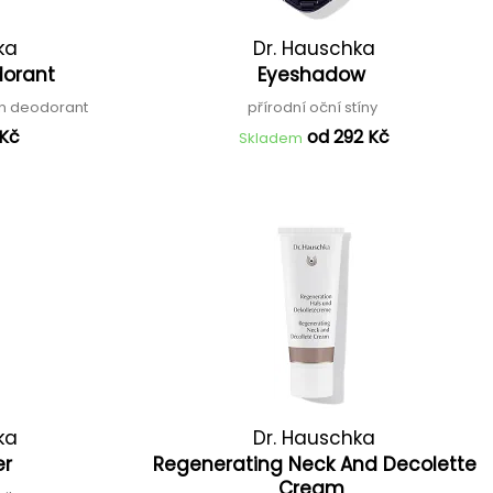
ka
Dr. Hauschka
dorant
Eyeshadow
-on deodorant
přírodní oční stíny
 Kč
od 292 Kč
Skladem
ka
Dr. Hauschka
er
Regenerating Neck And Decolette
Cream