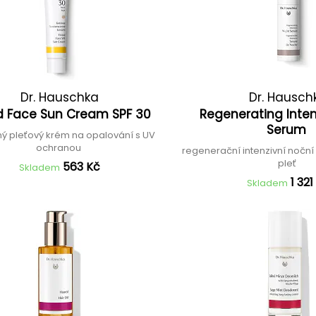
Dr. Hauschka
Dr. Hausch
d Face Sun Cream SPF 30
Regenerating Inten
Serum
ý pleťový krém na opalování s UV
ochranou
regenerační intenzivní noční
pleť
563 Kč
Skladem
1 321
Skladem