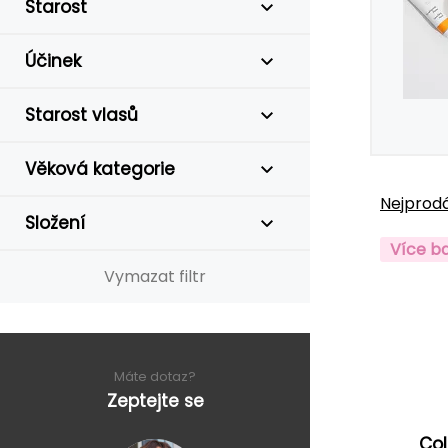
Starost
Účinek
Starost vlasů
Věková kategorie
Nejprodá
Složení
Více b
Vymazat filtr
Máte dotaz?
Zeptejte se
Col