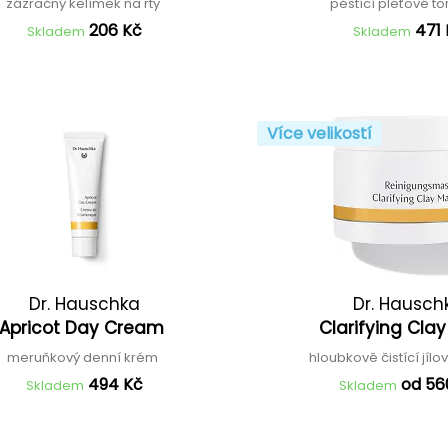
zázračný kelímek na rty
pěstící pleťové t
206 Kč
471
Skladem
Skladem
Více velikostí
Dr. Hauschka
Dr. Hausch
Apricot Day Cream
Clarifying Cla
meruňkový denní krém
hloubkově čistící jí
494 Kč
od 56
Skladem
Skladem