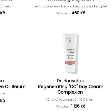
ící sérum
revitalizační emulze pro bledou a suchou pleť
 Kč
460 Kč
Skladem
ka
Dr. Hauschka
ve Oil Serum
Regenerating "CC" Day Cream
Complexion
érum
tónující regenerační CC krém
 Kč
1 126 Kč
Skladem