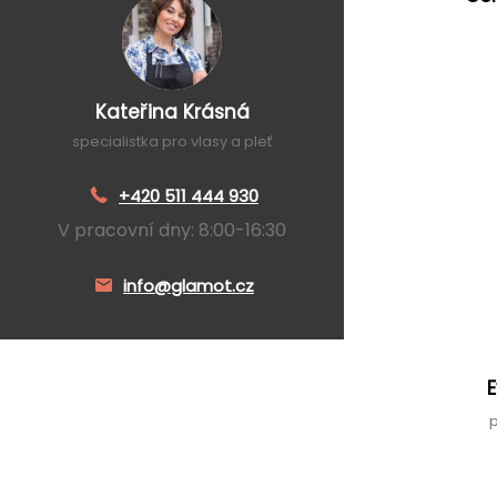
Kateřina Krásná
specialistka pro vlasy a pleť
+420 511 444 930
V pracovní dny: 8:00-16:30
info@glamot.cz
p