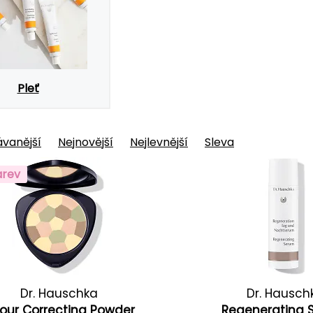
Pleť
vanější
Nejnovější
Nejlevnější
Sleva
arev
Dr. Hauschka
Dr. Hausch
our Correcting Powder
Regenerating