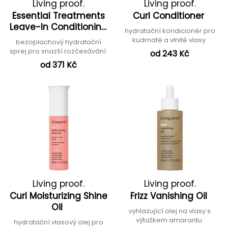
Living proof.
Living proof.
Essential Treatments
Curl Conditioner
Leave-In Conditioning
hydratační kondicionér pro
Spray
kudrnaté a vlnité vlasy
bezoplachový hydratační
sprej pro snazší rozčesávání
od 243 Kč
od 371 Kč
Living proof.
Living proof.
Curl Moisturizing Shine
Frizz Vanishing Oil
Oil
vyhlazující olej na vlasy s
výtažkem amarantu
hydratační vlasový olej pro