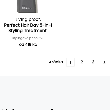
Living proof.
Perfect Hair Day 5-In-1
Styling Treatment
stylingová péče 5v1
od 419 Kč
Stránka:
2
3
>
1