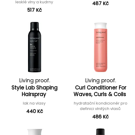
lesklé vlny a kudrny
487 Kč
517 Kč
Living proof.
Living proof.
Style Lab Shaping
Curl Conditioner For
Hairspray
Waves, Curls & Coils
lak na vlasy
hydratační kondicionér pro
definici vlnitých vlasů
440 Kč
486 Kč