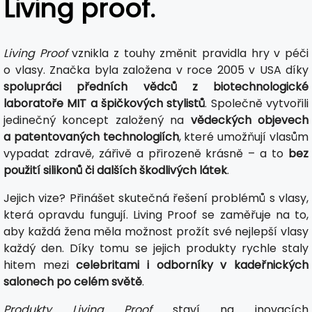
Living proof.
Living Proof
vznikla z touhy změnit pravidla hry v péči
o vlasy. Značka byla založena v roce 2005 v USA díky
spolupráci předních vědců z biotechnologické
laboratoře MIT a špičkových stylistů
. Společně vytvořili
jedinečný koncept založený na
vědeckých objevech
a patentovaných technologiích
, které umožňují vlasům
vypadat zdravě, zářivě a přirozeně krásně – a to
bez
použití silikonů či dalších škodlivých látek
.
Jejich vize? Přinášet skutečná řešení problémů s vlasy,
která opravdu fungují. Living Proof se zaměřuje na to,
aby každá žena měla možnost prožít své nejlepší vlasy
každý den. Díky tomu se jejich produkty rychle staly
hitem mezi
celebritami i odborníky v kadeřnických
salonech po celém světě
.
Produkty Living Proof
staví na inovacích