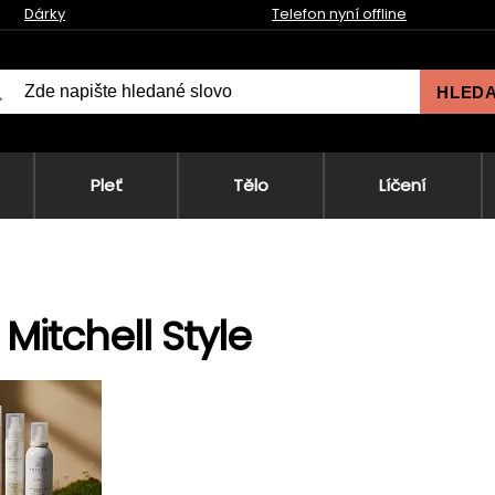
Dárky
Telefon nyní offline
HLED
Pleť
Tělo
Líčení
 Mitchell Style