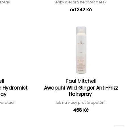
 spray
lehký olej pro hebkost a lesk
od 342 Kč
ll
Paul Mitchell
r Hydromist
Awapuhi Wild Ginger Anti-Frizz
ray
Hairspray
ydrataci
lak na vlasy proti krepatění
468 Kč