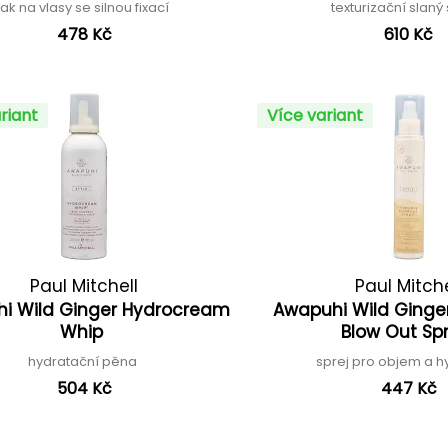
lak na vlasy se silnou fixací
texturizační slaný
478 Kč
610 Kč
riant
Více variant
Paul Mitchell
Paul Mitche
i Wild Ginger Hydrocream
Awapuhi Wild Ginge
Whip
Blow Out Sp
hydratační pěna
sprej pro objem a h
504 Kč
447 Kč