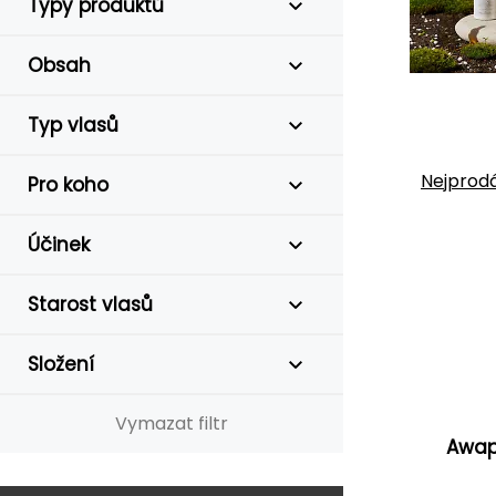
Typy produktů
Obsah
Typ vlasů
Nejprodá
Pro koho
Účinek
Starost vlasů
Složení
Vymazat filtr
Awapu