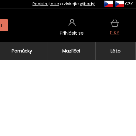
Registrujte se
a získejte
výhody!
CZK
AT
0 Kč
Přihlásit se
Pomůcky
Mazlíčci
Léto