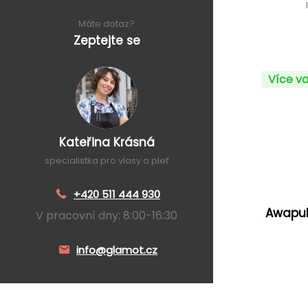
Máte dotaz?
Zeptejte se
Více va
Kateřina Krásná
specialistka pro vlasy a pleť
+420 511 444 930
Awapuh
V pracovní dny: 8:00-16:30
info@glamot.cz