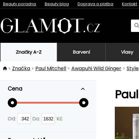
Beauty poradna
Beauty blog
Doprava a platba
Kontakt
Značky A-Z
Barvení
Vlasy
Značka
Paul Mitchell
Awapuhi Wild Ginger
Style
Cena
Paul
Od:
Do:
Kč