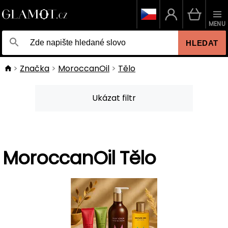
MENU
HLEDAT
Značka
MoroccanOil
Tělo
Ukázat filtr
MoroccanOil Tělo