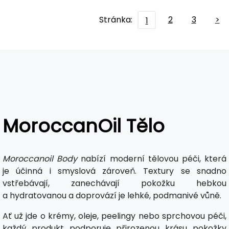
Stránka:
2
3
>
1
MoroccanOil Tělo
Moroccanoil Body
nabízí moderní tělovou péči, která
je účinná i smyslová zároveň. Textury se snadno
vstřebávají, zanechávají pokožku hebkou
a hydratovanou a doprovází je lehké, podmanivé vůně.
Ať už jde o krémy, oleje, peelingy nebo sprchovou péči,
každý produkt podporuje přirozenou krásu pokožky