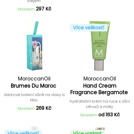
olejem
297 Kč
Skladem
Více velikostí
MoroccanOil
MoroccanOil
Brumes Du Maroc
Hand Cream
Fragrance Bergamote
dárkové balení vůně na vlasy a
tělo
hydratační krém na ruce s vůní
citrusů a máty
269 Kč
Skladem
od 163 Kč
Skladem
Více velikostí
Více variant