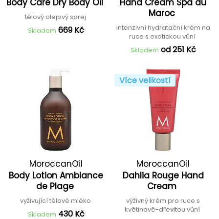
Body Care Dry Body Oil
Hand Cream Spa du
Maroc
tělový olejový sprej
intenzivní hydratační krém na
669 Kč
Skladem
ruce s exotickou vůní
od 251 Kč
Skladem
Více velikostí
MoroccanOil
MoroccanOil
Body Lotion Ambiance
Dahlia Rouge Hand
de Plage
Cream
vyživující tělové mléko
výživný krém pro ruce s
květinově-dřevitou vůní
430 Kč
Skladem