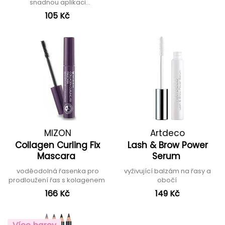
snadnou aplikaci
magnetických řas
105 Kč
MIZON
Artdeco
Collagen Curling Fix
Lash & Brow Power
Mascara
Serum
voděodolná řasenka pro
vyživující balzám na řasy a
prodloužení řas s kolagenem
obočí
166 Kč
149 Kč