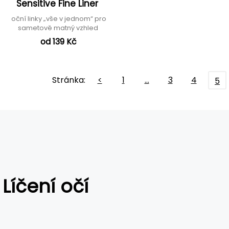
Sensitive Fine Liner
oční linky „vše v jednom“ pro
sametově matný vzhled
od 139 Kč
Stránka:
<
1
…
3
4
5
Líčení očí