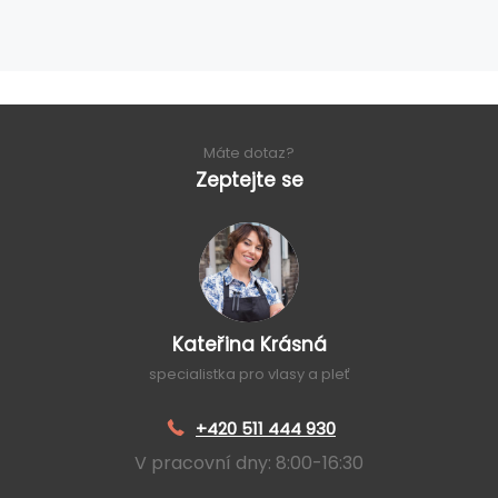
Máte dotaz?
Zeptejte se
Kateřina Krásná
specialistka pro vlasy a pleť
+420 511 444 930
V pracovní dny: 8:00-16:30