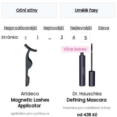
Oční stíny
Umělé řasy
Nejprodávanější
Nejnovější
Nejlevnější
Sleva
Stránka:
<
1
…
3
4
5
Více barev
Artdeco
Dr. Hauschka
Magnetic Lashes
Defining Mascara
Applicator
řasenka pro oddělení a tvar
aplikátor pro rychlou a
od 438 Kč