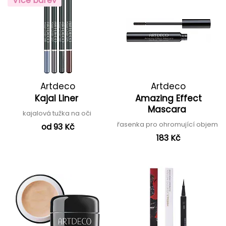
Více barev
Artdeco
Artdeco
Kajal Liner
Amazing Effect
Mascara
kajalová tužka na oči
řasenka pro ohromující objem
od 93 Kč
183 Kč