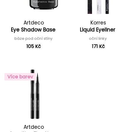
Artdeco
Korres
Eye Shadow Base
Liquid Eyeliner
báze pod oční stíny
oční linky
105 Kč
171 Kč
Více barev
Artdeco