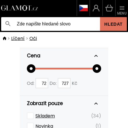
MENU
HLEDAT
Líčení
Oči
Cena
Od:
Do:
Kč
Zobrazit pouze
Skladem
(34)
Novinka
(1)