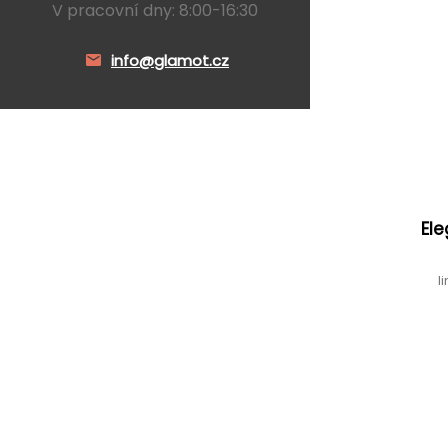
V pracovní dny: 8:00-16:30
info@glamot.cz
Ele
l