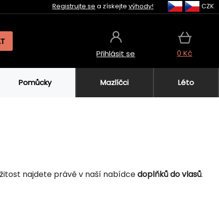
Registrujte se
a získejte
výhody!
CZK
AT
0 Kč
Přihlásit se
Pomůcky
Mazlíčci
Léto
žitost najdete právě v naší nabídce
doplňků do vlasů
.