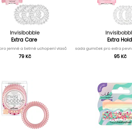
Invisibobble
Invisibobb
Extra Care
Extra Hol
pro jemné a šetrné uchopení vlasů
sada gumiček pro extra pev
79 Kč
95 Kč