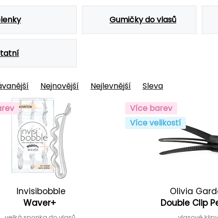
lenky
Gumičky do vlasů
tatní
vanější
Nejnovější
Nejlevnější
Sleva
arev
Více barev
Více velikostí
Invisibobble
Olivia Gar
Waver+
Double Clip P
velká sponka do vlasů
vlasové klip