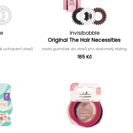
le
Invisibobble
d
Original The Hair Necessities
né uchopení vlasů
sada gumiček do vlasů pro dokonalý styling
185 Kč