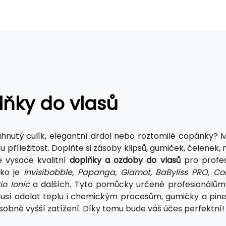
ňky do vlasů
hnutý culík, elegantní drdol nebo roztomilé copánky? 
u příležitost. Doplňte si zásoby klipsů, gumiček, čelene
 vysoce kvalitní
doplňky a ozdoby do vlasů
pro profes
ako je
Invisibobble, Papanga, Glamot, BaByliss PRO, Cond
io Ionic
a dalších. Tyto pomůcky určené profesionálům j
usí odolat teplu i chemickým procesům, gumičky a pinet
bně vyšší zatížení. Díky tomu bude váš účes perfektní!