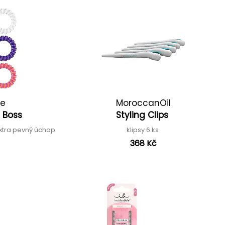
le
MoroccanOil
l Boss
Styling Clips
xtra pevný úchop
klipsy 6 ks
368 Kč