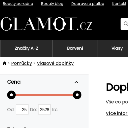
Beauty poradna
Beauty blog
Doprava a platba
Kontakt
Značky A-Z
Barvení
Vlasy
Pomůcky
Vlasové doplňky
Cena
Dopl
Vše co po
Od:
Do:
Kč
Více info