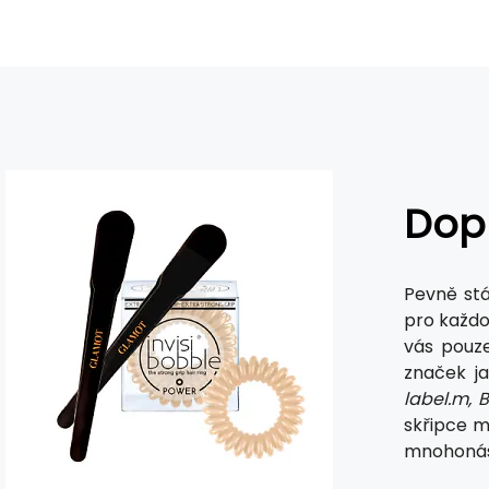
Dopl
Pevně stá
pro každo
vás pouze
značek j
label.m, B
skřipce m
mnohonáso