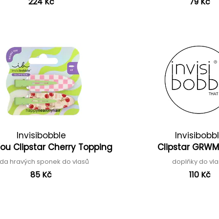
224 Kč
79 Kč
Invisibobble
Invisibobb
You Clipstar Cherry Topping
Clipstar GRWM
da hravých sponek do vlasů
doplňky do vl
85 Kč
110 Kč