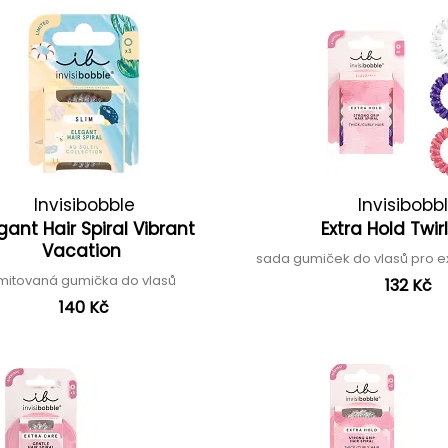
Invisibobble
Invisibobb
gant Hair Spiral Vibrant
Extra Hold Twir
Vacation
sada gumiček do vlasů pro e
imitovaná gumička do vlasů
132 Kč
140 Kč