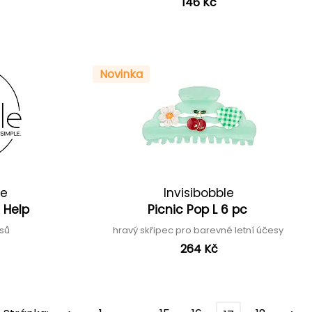
146 Kč
Novinka
le
Invisibobble
 Help
Picnic Pop L 6 pc
asů
hravý skřipec pro barevné letní účesy
264 Kč