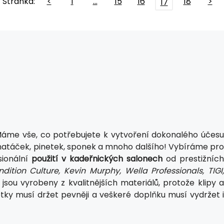
Stránka:
<
1
…
15
16
18
>
17
Máme vše, co potřebujete k vytvoření dokonalého účesu
k, natáček, pinetek, sponek a mnoho dalšího! Vybíráme pro
ionální
použití v kadeřnických salonech
od prestižních
ition Culture, Kevin Murphy, Wella Professionals, TIGI
sou vyrobeny z kvalitnějších materiálů, protože klipy a
ky musí držet pevněji a veškeré doplňku musí vydržet i