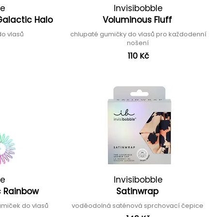
le
Invisibobble
 Galactic Halo
Voluminous Fluff
do vlasů
chlupaté gumičky do vlasů pro každodenní
nošení
110 Kč
le
Invisibobble
ic Rainbow
Satinwrap
umiček do vlasů
voděodolná saténová sprchovací čepice