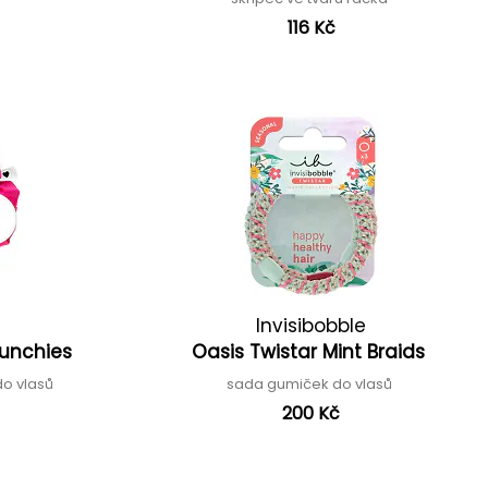
116 Kč
Invisibobble
crunchies
Oasis Twistar Mint Braids
do vlasů
sada gumiček do vlasů
200 Kč