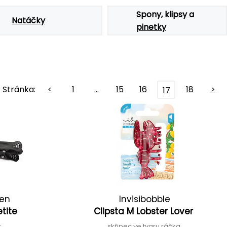
Spony, klipsy a
Natáčky
pinetky
Stránka:
<
1
…
15
16
18
>
17
den
Invisibobble
etite
Clipsta M Lobster Lover
y
skřipec ve tvaru ráčka