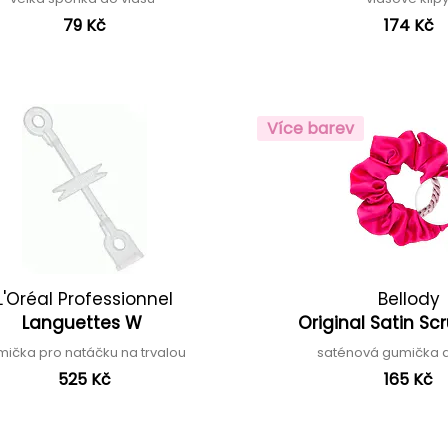
79 Kč
174 Kč
Více barev
L'Oréal Professionnel
Bellody
Languettes W
Original Satin S
mička pro natáčku na trvalou
saténová gumička 
525 Kč
165 Kč