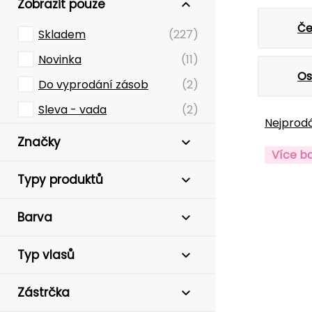
Zobrazit pouze
Če
Skladem
(227)
Novinka
(11)
Os
Do vyprodání zásob
(2)
Sleva - vada
(2)
Nejprodá
Značky
Více b
Typy produktů
Barva
Typ vlasů
Zástrčka