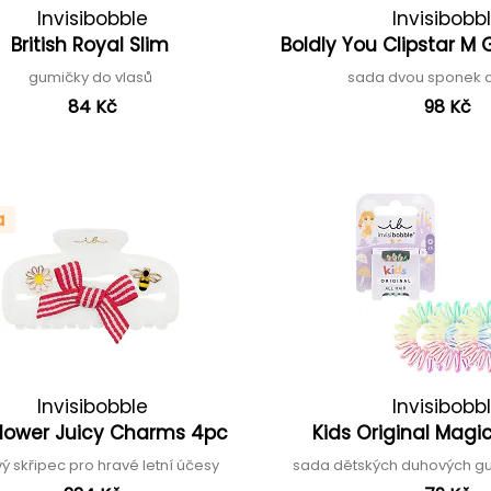
Invisibobble
Invisibobb
British Royal Slim
Boldly You Clipstar M
gumičky do vlasů
sada dvou sponek 
84 Kč
98 Kč
a
Invisibobble
Invisibobb
flower Juicy Charms 4pc
Kids Original Mag
vý skřipec pro hravé letní účesy
sada dětských duhových g