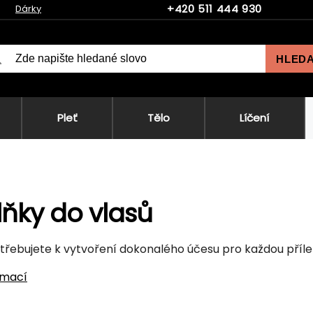
+420 511 444 930
Dárky
HLED
Pleť
Tělo
Líčení
ňky do vlasů
třebujete k vytvoření dokonalého účesu pro každou příle
rmací