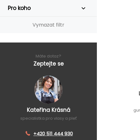
Pro koho
Vymazat filtr
Máte dotaz?
Zeptejte se
Kateřina Krásná
gu
specialistka pro vlasy a pleť
+420 511 444 930