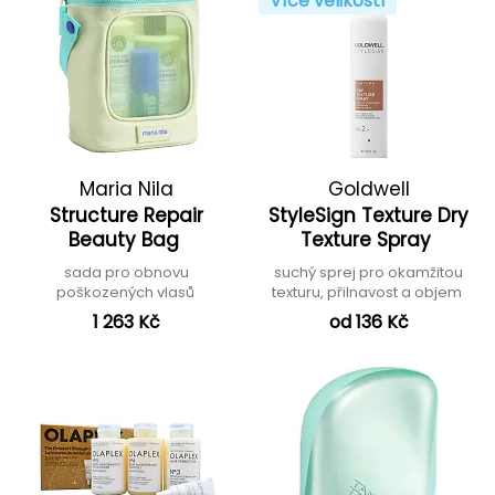
Více velikostí
Maria Nila
Goldwell
Structure Repair
StyleSign Texture Dry
Beauty Bag
Texture Spray
sada pro obnovu
suchý sprej pro okamžitou
poškozených vlasů
texturu, přilnavost a objem
1 263 Kč
od 136 Kč