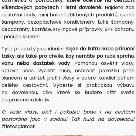
kosmetiku a
pomocníky, které oceníte na cestách,
víkendových pobytech i letní dovolené
. Najdete zde
cestovní sady, mini balení oblíbených produktů, suché
šampony, bezoplachové kondicionéry, tuhé šampony,
deodoranty, kartáče, stylingové přípravky, SPF ochranu
i péči po slunění.
Tyto produkty jsou ideální
nejen do kufru nebo příruční
tašky, ale také pro chvíle, kdy nemáte po ruce sprchu,
vanu nebo dostatek vody
. Pomohou osvěžit vlasy,
upravit účes, vyčistit ruce, ochránit pokožku před
sluncem a udržet pleť i vlasy v dobré kondici během
celého cestování. Vyberte si praktickou výbavu
na dovolenou, díky které se budete cítit svěže
a upraveně kdekoliv.
O vaše vlasy, pleť i pokožku bude i na cestách
postaráno jako v salónu! Tak hurá na dovolenou!
#letosglamot