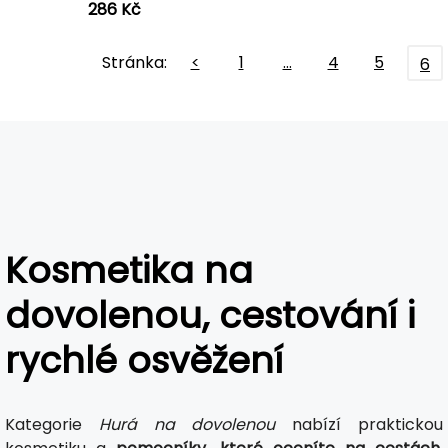
286 Kč
Stránka:
<
1
…
4
5
6
Kosmetika na
dovolenou, cestování i
rychlé osvěžení
Kategorie
Hurá na dovolenou
nabízí praktickou