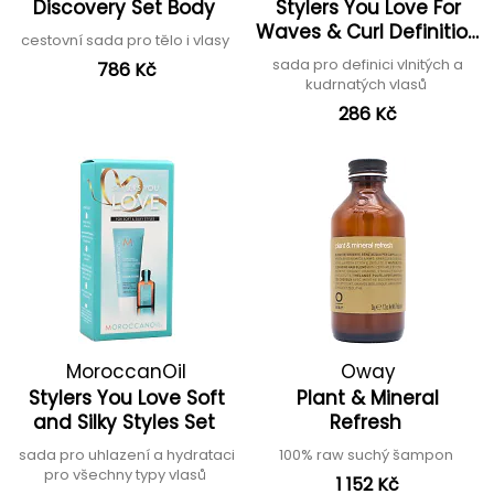
Discovery Set Body
Stylers You Love For
Waves & Curl Definition
cestovní sada pro tělo i vlasy
Set
sada pro definici vlnitých a
786 Kč
kudrnatých vlasů
286 Kč
MoroccanOil
Oway
Stylers You Love Soft
Plant & Mineral
and Silky Styles Set
Refresh
sada pro uhlazení a hydrataci
100% raw suchý šampon
pro všechny typy vlasů
1 152 Kč