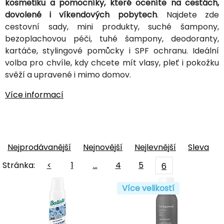
kosmetiku a pomocníky, které oceníte na cestách,
dovolené i víkendových pobytech
. Najdete zde
cestovní sady, mini produkty, suché šampony,
bezoplachovou péči, tuhé šampony, deodoranty,
kartáče, stylingové pomůcky i SPF ochranu. Ideální
volba pro chvíle, kdy chcete mít vlasy, pleť i pokožku
svěží a upravené i mimo domov.
Více informací
Nejprodávanější
Nejnovější
Nejlevnější
Sleva
Stránka:
<
1
…
4
5
6
Více velikostí