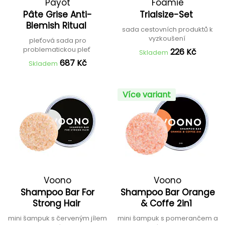
Payot
Foamie
Pâte Grise Anti-
Trialsize-Set
Blemish Ritual
sada cestovních produktů k
vyzkoušení
pleťová sada pro
problematickou pleť
226 Kč
Skladem
687 Kč
Skladem
Více variant
Voono
Voono
Shampoo Bar For
Shampoo Bar Orange
Strong Hair
& Coffe 2in1
mini šampuk s červeným jílem
mini šampuk s pomerančem a