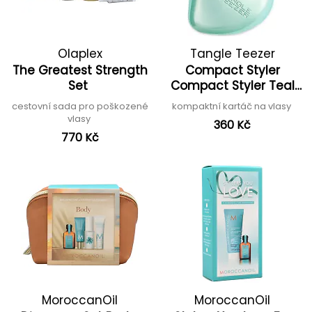
Olaplex
Tangle Teezer
The Greatest Strength
Compact Styler
Set
Compact Styler Teal
Matte Chrome
cestovní sada pro poškozené
kompaktní kartáč na vlasy
vlasy
360 Kč
770 Kč
MoroccanOil
MoroccanOil