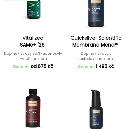
Vitalized
Quicksilver Scientific
SAMe+ '26
Membrane Mend™
Doplněk stravy se S-adenosyl-
Doplněk stravy s
L-methioninem
fosfatidylcholinem
od 675 Kč
1 495 Kč
Skladem
Skladem