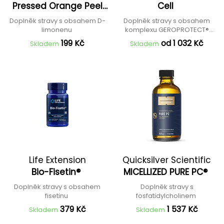
Pressed Orange Peel
Cell
Extract
Doplněk stravy s obsahem D-
Doplněk stravy s obsahem
limonenu
komplexu GEROPROTECT®
Stem Cell
199 Kč
od 1 032 Kč
Skladem
Skladem
Life Extension
Quicksilver Scientific
Bio-Fisetin®
MICELLIZED PURE PC®
Doplněk stravy s obsahem
Doplněk stravy s
fisetinu
fosfatidylcholinem
379 Kč
1 537 Kč
Skladem
Skladem