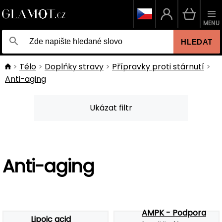
MENU
HLEDAT
Tělo
Doplňky stravy
Přípravky proti stárnutí
Anti-aging
Ukázat filtr
Anti-aging
AMPK - Podpora
Lipoic acid