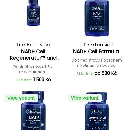
Life Extension
Life Extension
NAD+ Cell
NAD+ Cell Formula
Regenerator™ and
Doplněk stravy s obsahem
Resveratrol Elite™
nikotinamid ribosidu
Doplněk stravy s NR a
resveratrolem
od 530 Kč
Skladem
1 599 Kč
Skladem
Více variant
Více variant