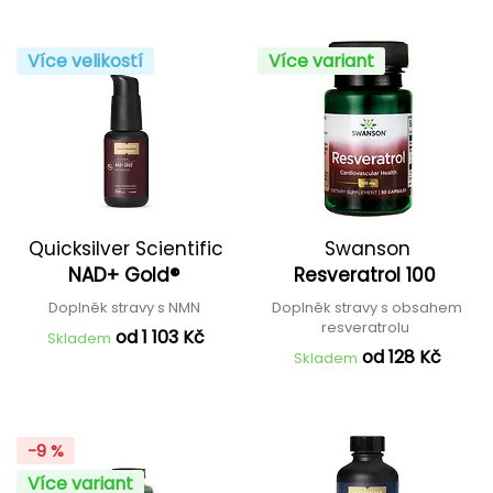
Více velikostí
Více variant
Quicksilver Scientific
Swanson
NAD+ Gold®
Resveratrol 100
Doplněk stravy s NMN
Doplněk stravy s obsahem
resveratrolu
od 1 103 Kč
Skladem
od 128 Kč
Skladem
-9 %
Více variant