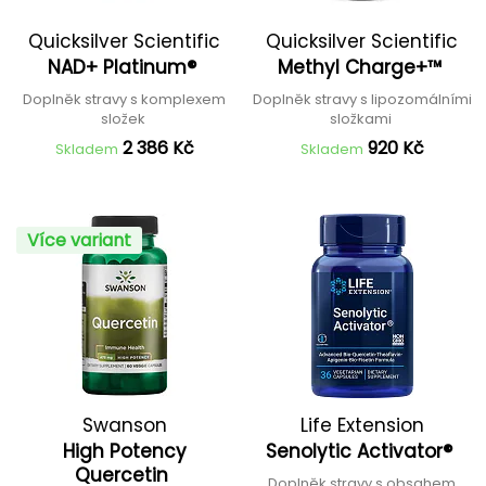
Quicksilver Scientific
Quicksilver Scientific
NAD+ Platinum®
Methyl Charge+™
Doplněk stravy s komplexem
Doplněk stravy s lipozomálními
složek
složkami
2 386 Kč
920 Kč
Skladem
Skladem
Více variant
Swanson
Life Extension
High Potency
Senolytic Activator®
Quercetin
Doplněk stravy s obsahem