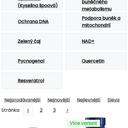
buněčného
(Kyselina lipoová)
metabolismu
Podpora buněk a
Ochrana DNA
mitochondrií
Zelený čaj
NAD+
Pycnogenol
Quercetin
Resveratrol
Nejprodávanější
Nejnovější
Nejlevnější
Sleva
Stránka:
2
3
>
1
Více variant