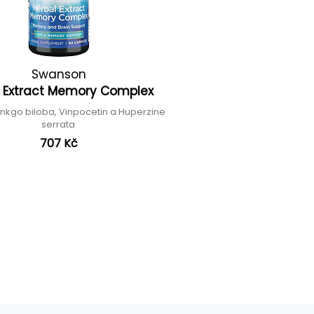
Swanson
l Extract Memory Complex
Ginkgo biloba, Vinpocetin a Huperzine
serrata
707 Kč