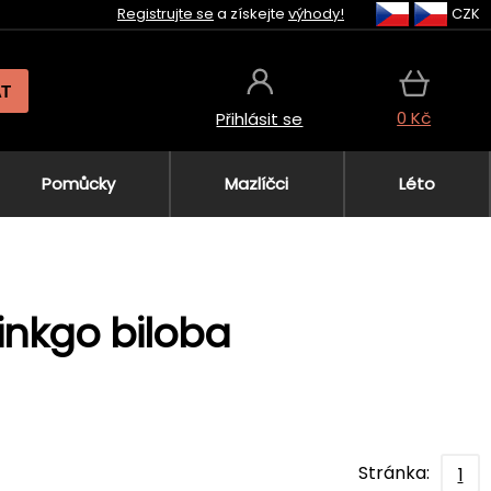
Registrujte se
a získejte
výhody!
CZK
AT
0 Kč
Přihlásit se
Pomůcky
Mazlíčci
Léto
inkgo biloba
Stránka:
1