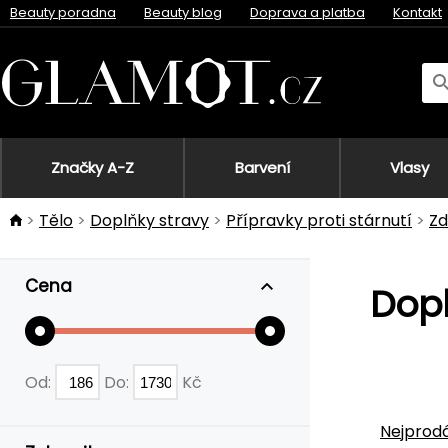
Beauty poradna
Beauty blog
Doprava a platba
Kontakt
Značky A-Z
Barvení
Vlasy
Tělo
Doplňky stravy
Přípravky proti stárnutí
Zd
Cena
Dopl
Od:
Do:
Kč
Nejprodá