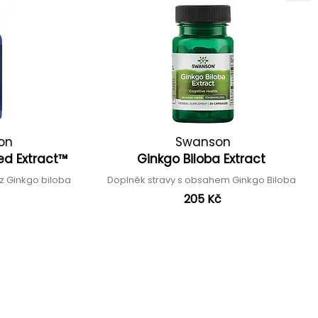
ion
Swanson
ied Extract™
Ginkgo Biloba Extract
 z Ginkgo biloba
Doplněk stravy s obsahem Ginkgo Biloba
205 Kč