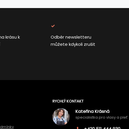
na krásu k
Odběr newsletteru
í
můžete kdykoli zrušit
RYCHLÝ KONTAKT
Kateřina Krásná
specialistka pro vlasy a pleť
odmínky
+420 511 444 930