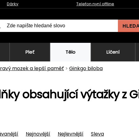
Dárky
Telefon nyní offline
HLED
Pleť
Tělo
Líčení
ravý mozek a lepší paměť
Ginkgo biloba
ňky obsahující výtažky z G
vanější
Nejnovější
Nejlevnější
Sleva