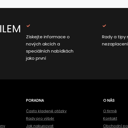
ILEM
Získejte informace o
Rady a tipy 
nových akcích a
nezaplacen
speciálních nabídkách
jako první
PORADNA
O NÁS
Často kladené otázky
O firmě
Rady pro výběr
Kontakt
ěny
Jak nakupovat
Obchodní p