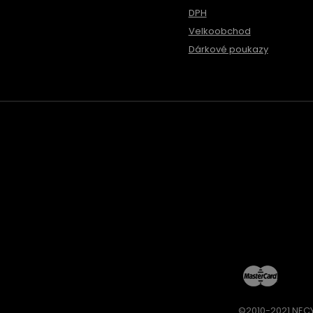
DPH
Velkoobchod
Dárkové poukazy
©2010-2021 NECY