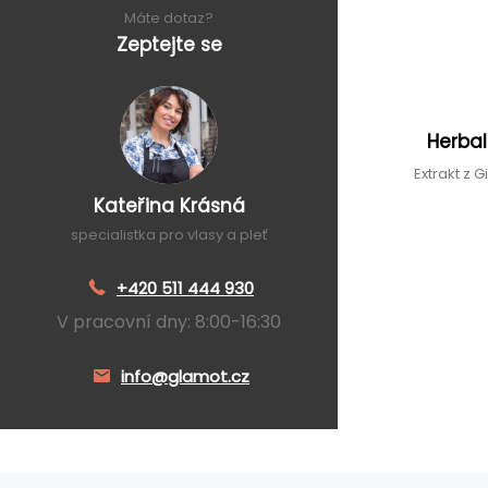
Máte dotaz?
Zeptejte se
Herba
Extrakt z 
Kateřina Krásná
specialistka pro vlasy a pleť
+420 511 444 930
V pracovní dny: 8:00-16:30
info@glamot.cz