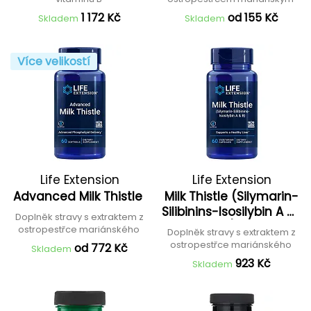
1 172 Kč
od 155 Kč
Skladem
Skladem
Více velikostí
Life Extension
Life Extension
Advanced Milk Thistle
Milk Thistle (Silymarin-
Silibinins-Isosilybin A &/
Doplněk stravy s extraktem z
B)
ostropestřce mariánského
Doplněk stravy s extraktem z
ostropestřce mariánského
od 772 Kč
Skladem
923 Kč
Skladem