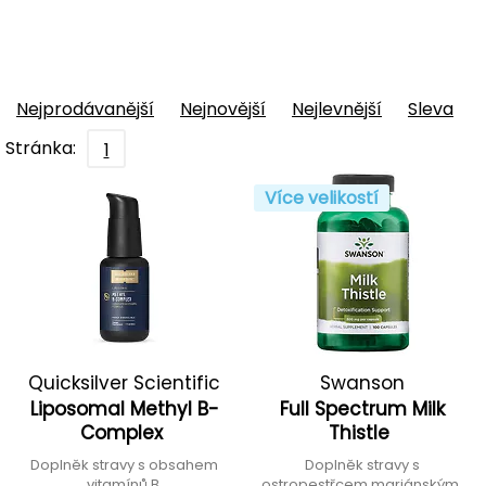
Nejprodávanější
Nejnovější
Nejlevnější
Sleva
Stránka:
1
Více velikostí
Quicksilver Scientific
Swanson
Liposomal Methyl B-
Full Spectrum Milk
Complex
Thistle
Doplněk stravy s obsahem
Doplněk stravy s
vitamínů B
ostropestřcem mariánským