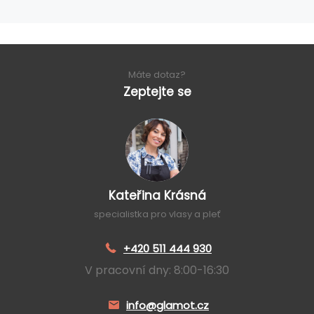
Máte dotaz?
Zeptejte se
Kateřina Krásná
specialistka pro vlasy a pleť
+420 511 444 930
V pracovní dny: 8:00-16:30
info@glamot.cz