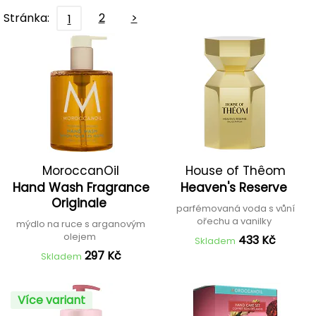
Stránka:
2
>
1
MoroccanOil
House of Thêom
Hand Wash Fragrance
Heaven's Reserve
Originale
parfémovaná voda s vůní
ořechu a vanilky
mýdlo na ruce s arganovým
olejem
433 Kč
Skladem
297 Kč
Skladem
Více variant