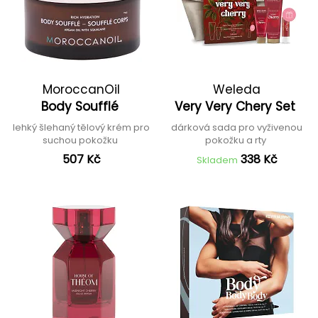
MoroccanOil
Weleda
Body Soufflé
Very Very Chery Set
lehký šlehaný tělový krém pro
dárková sada pro vyživenou
suchou pokožku
pokožku a rty
507 Kč
338 Kč
Skladem