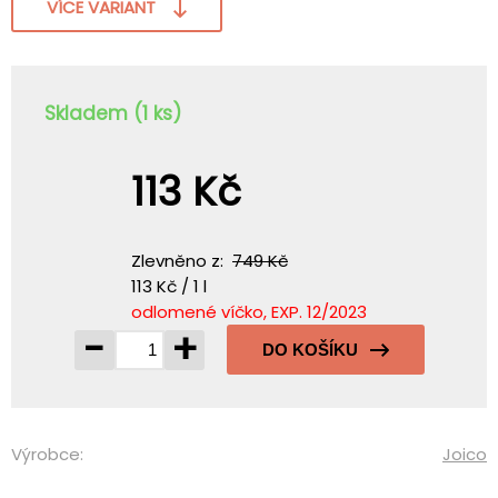
VÍCE VARIANT
Skladem (1 ks)
113 Kč
Zlevněno z:
749 Kč
113 Kč / 1 l
odlomené víčko, EXP. 12/2023
-
+
DO KOŠÍKU
Výrobce:
Joico