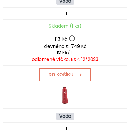
Vada
1 l
Skladem (1 ks)
113 Kč
Zlevněno z:
749 Kč
113 Kč / 1 l
odlomené víčko, EXP. 12/2023
DO KOŠÍKU
Vada
1 l