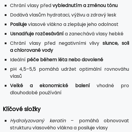
Chrání vlasy před
vyblednutím a změnou tónu
Dodává vlasům hydrataci, výživu a zdravý lesk
Posiluje
vlasové vlákno a zlepšuje jeho odolnost
Usnadňuje rozčesávání
a zanechává vlasy hebké
Chrání vlasy před negativními vlivy
slunce, soli
a chlorované vody
Ideální
péče během léta nebo dovolené
pH 4,5–5,5 pomáhá udržet optimální rovnováhu
vlasů
Velké a ekonomické balení
vhodné pro
dlouhodobé používání
Klíčové složky
Hydrolyzovaný keratin
– pomáhá obnovovat
strukturu vlasového vlákna a posiluje vlasy