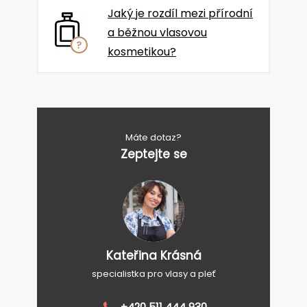
Jaký je rozdíl mezi přírodní
a běžnou vlasovou
kosmetikou?
Máte dotaz?
Zeptejte se
Kateřina Krásná
specialistka pro vlasy a pleť
+420 511 444 930