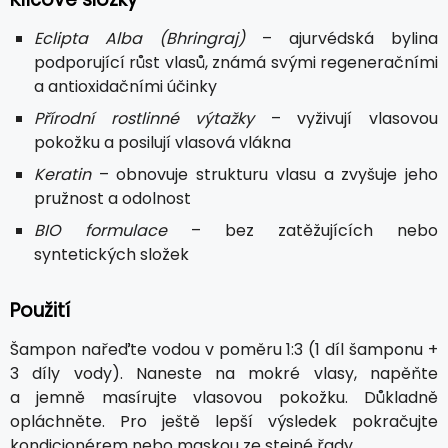
Eclipta Alba (Bhringraj)
– ajurvédská bylina
podporující růst vlasů, známá svými regeneračními
a antioxidačními účinky
Přírodní rostlinné výtažky
– vyživují vlasovou
pokožku a posilují vlasová vlákna
Keratin
– obnovuje strukturu vlasu a zvyšuje jeho
pružnost a odolnost
BIO formulace
– bez zatěžujících nebo
syntetických složek
Použití
Šampon nařeďte vodou v poměru 1:3 (1 díl šamponu +
3 díly vody). Naneste na mokré vlasy, napěňte
a jemně masírujte vlasovou pokožku. Důkladně
opláchněte. Pro ještě lepší výsledek pokračujte
kondicionérem nebo maskou ze stejné řady.