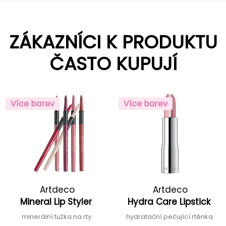
ZÁKAZNÍCI K PRODUKTU
ČASTO KUPUJÍ
Více barev
Více barev
Artdeco
Artdeco
Mineral Lip Styler
Hydra Care Lipstick
minerální tužka na rty
hydratační pečující rtěnka