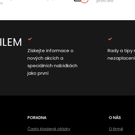
první linii
hu
ILEM
Získejte informace o
Rady a tipy 
nových akcích a
nezaplacen
speciálních nabídkách
jako první
PORADNA
O NÁS
Často kladené otázky
O firmě