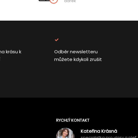
dárek
na krásu k
Odběr newsletteru
í
můžete kdykoli zrušit
RYCHLÝ KONTAKT
Kateřina Krásná
specialistka pro vlasy a pleť