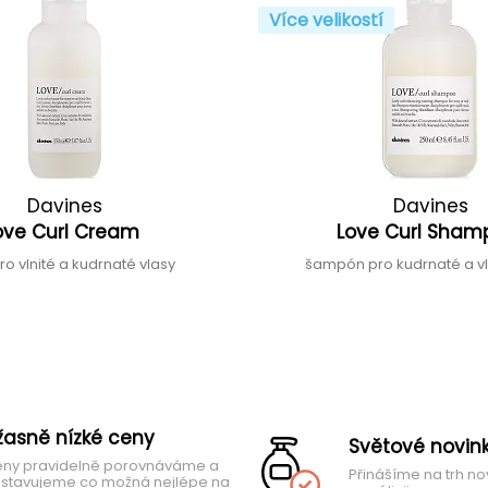
Více velikostí
Davines
Davines
ove Curl Cream
Love Curl Sha
ro vlnité a kudrnaté vlasy
šampón pro kudrnaté a vl
žasně nízké ceny
Světové novin
ny pravidelně porovnáváme a
Přinášíme na trh no
stavujeme co možná nejlépe na