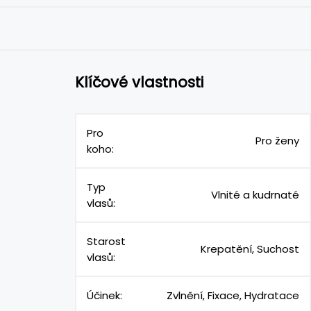
Klíčové vlastnosti
Pro
Pro ženy
koho:
Typ
Vlnité a kudrnaté
vlasů:
Starost
Krepatění, Suchost
vlasů:
Účinek:
Zvlnění, Fixace, Hydratace