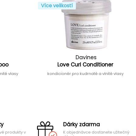
Více velikostí
Davines
mpoo
Love Curl Conditioner
nité vlasy
kondicionér pro kudrnaté a vlnité vlasy
ky
Dárky zdarma
vé produkty v
K objednávce dostanete užitečný