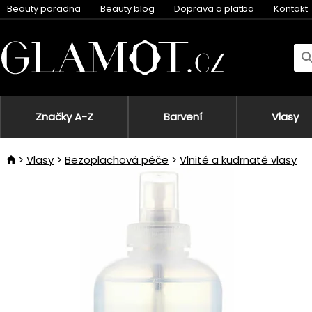
Beauty poradna
Beauty blog
Doprava a platba
Kontakt
Značky A-Z
Barvení
Vlasy
Vlasy
Bezoplachová péče
Vlnité a kudrnaté vlasy