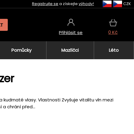
Registrujte se
a získejte
výhody!
CZK
AT
0 Kč
Přihlásit se
Pomůcky
Mazlíčci
Léto
zer
 kudrnaté vlasy. Vlastnosti Zvyšuje vitalitu vln mezi
a chrání před...