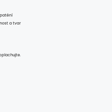
epatění
žnost a tvar
oplachujte.