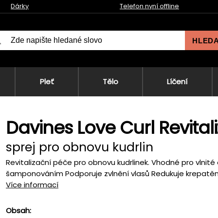
Dárky
Telefon nyní offline
HLED
Pleť
Tělo
Líčení
Davines Love Curl Revitali
sprej pro obnovu kudrlin
Revitalizační péče pro obnovu kudrlinek. Vhodné pro vlnité a
šamponováním Podporuje zvlnění vlasů Redukuje krepatění 
Více informací
Obsah: