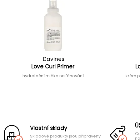
Davines
Love Curl Primer
L
hydratační mléko na fénování
krém p
Ú
Vlastní sklady
Ce
Skladové produkty jsou připraveny
na