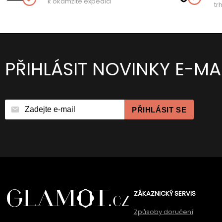
k okamžité expedici
tr
PŘIHLÁSIT NOVINKY E-MA
PŘIHLÁSIT SE
ZÁKAZNICKÝ SERVIS
Způsoby doručení