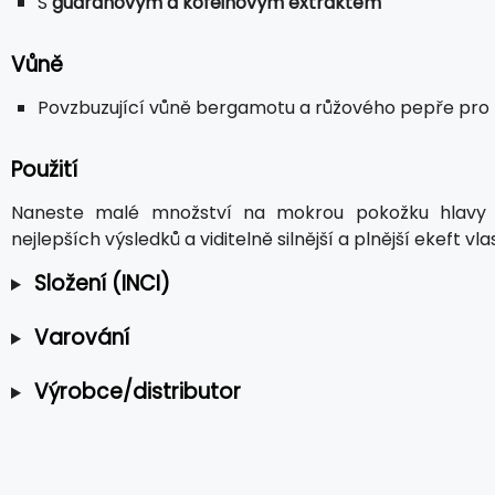
S
guaranovým a kofeinovým extraktem
Vůně
Povzbuzující vůně bergamotu a růžového pepře pro 
Použití
Naneste malé množství na mokrou pokožku hlavy a
nejlepších výsledků a viditelně silnější a plnější ekeft vl
Složení (INCI)
Varování
Výrobce/distributor