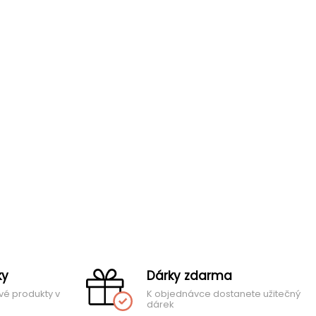
ky
Dárky zdarma
vé produkty v
K objednávce dostanete užitečný
dárek