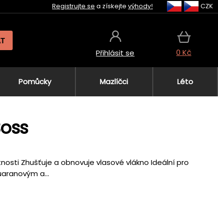
Registrujte se
a získejte
výhody!
CZK
AT
0 Kč
Přihlásit se
Pomůcky
Mazlíčci
Léto
Boss
tnosti Zhušťuje a obnovuje vlasové vlákno Ideální pro
uaranovým a...