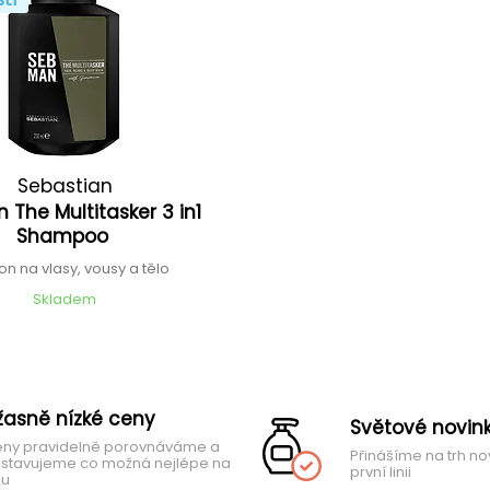
Sebastian
 The Multitasker 3 in1
Shampoo
n na vlasy, vousy a tělo
Skladem
žasně nízké ceny
Světové novin
ny pravidelně porovnáváme a
Přinášíme na trh no
stavujeme co možná nejlépe na
první linii
hu