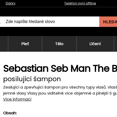
Dárky
Telefon nyní offline
HLED
Pleť
Tělo
Líčení
Sebastian Seb Man The 
posilující šampon
Zesilující a zpevňující šampon pro všechny typy vlasů. Vlas
jemné vlasy Vlasy jsou viditelně více objemné a plnější S g
Více informací
Obsah: