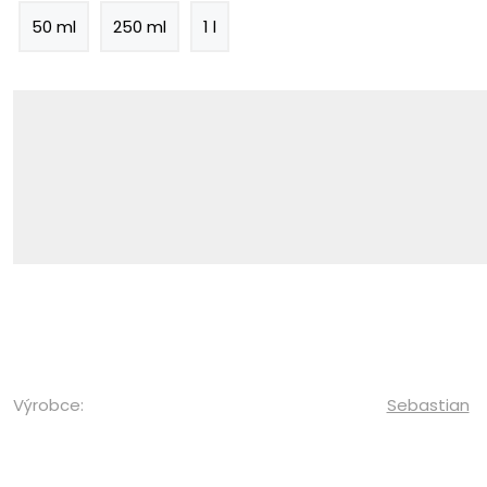
50 ml
250 ml
1 l
Výrobce:
Sebastian