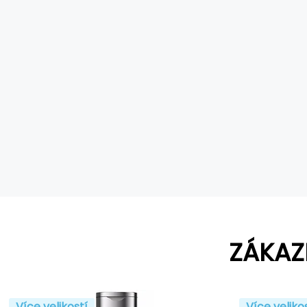
ZÁKAZ
Více velikostí
Více veliko