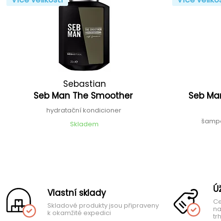
Sebastian
Seb Man The Smoother
Seb Man
hydratační kondicioner
šampo
Skladem
Ú
Vlastní sklady
Ce
Skladové produkty jsou připraveny
na
k okamžité expedici
tr