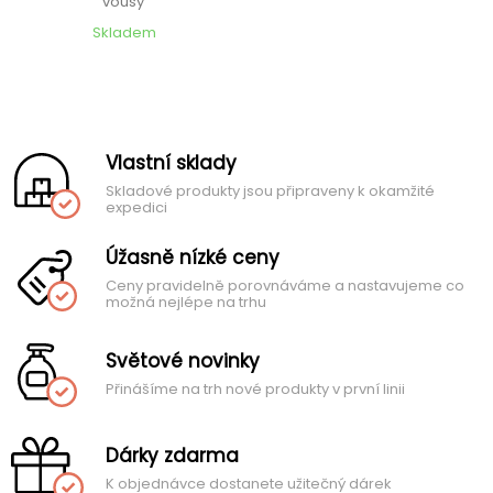
vousy
Skladem
Vlastní sklady
Skladové produkty jsou připraveny k okamžité
expedici
Úžasně nízké ceny
Ceny pravidelně porovnáváme a nastavujeme co
možná nejlépe na trhu
Světové novinky
Přinášíme na trh nové produkty v první linii
Dárky zdarma
K objednávce dostanete užitečný dárek