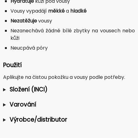
Hydratuje
kůži pod vousy
Vousy vypadájí
měkké
a
hladké
Nezatěžuje
vousy
Nezanechává žádné bílé zbytky na vousech nebo
kůži
Neucpává póry
Použití
Aplikujte na čistou pokožku a vousy podle potřeby.
Složení (INCI)
Varování
Výrobce/distributor