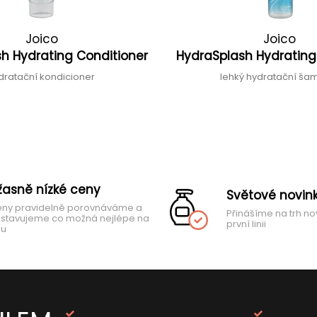
Joico
Joico
h Hydrating Conditioner
HydraSplash Hydrati
dratační kondicioner
lehký hydratační š
žasně nízké ceny
Světové novin
ny pravidelně porovnáváme a
Přinášíme na trh no
stavujeme co možná nejlépe na
první linii
hu