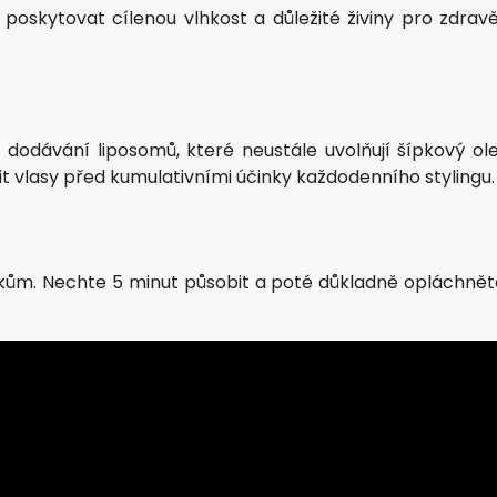
oskytovat cílenou vlhkost a důležité živiny pro zdravěj
dodávání liposomů, které neustále uvolňují šípkový olej
ánit vlasy před kumulativními účinky každodenního stylingu.
kům. Nechte 5 minut působit a poté důkladně opláchnět