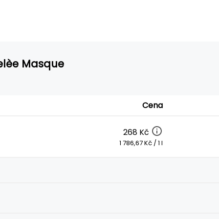
Gelèe Masque
Cena
268 Kč
1 786,67 Kč / 1 l