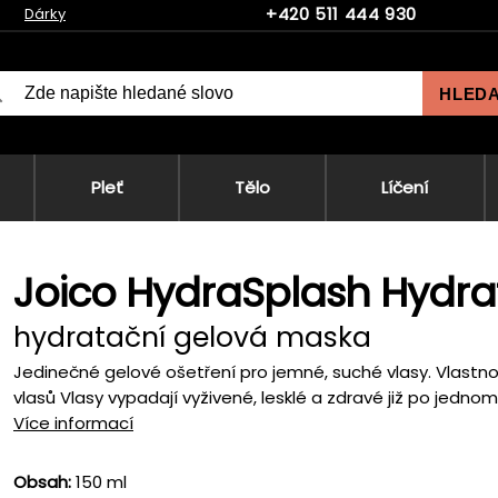
+420 511 444 930
Dárky
HLED
Pleť
Tělo
Líčení
Joico HydraSplash Hydr
hydratační gelová maska
Jedinečné gelové ošetření pro jemné, suché vlasy. Vlastn
vlasů Vlasy vypadají vyživené, lesklé a zdravé již po jednom
Více informací
Obsah:
150 ml