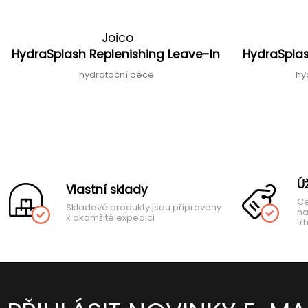
Joico
HydraSplash Replenishing Leave-In
HydraSplas
hydratační péče
hy
Ú
Vlastní sklady
Ce
Skladové produkty jsou připraveny
na
k okamžité expedici
tr