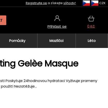
Registrujte se
a získejte
výhody!
CZK
AT
0 Kč
Přihlásit se
Pomůcky
Mazlíčci
Léto
ating Gelèe Masque
osti Poskytuje 24hodinovou hydrataci Vyživuje prameny
 použití Nezatěžuje...