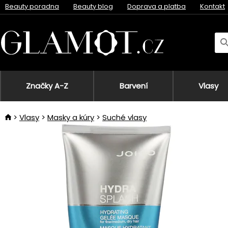
Beauty poradna
Beauty blog
Doprava a platba
Kontakt
Značky A-Z
Barvení
Vlasy
Vlasy
Masky a kúry
Suché vlasy