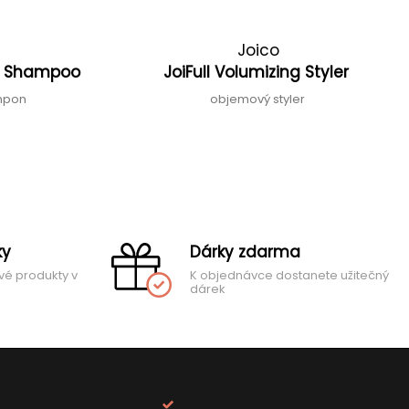
Joico
ng Shampoo
JoiFull Volumizing Styler
ampon
objemový styler
ky
Dárky zdarma
vé produkty v
K objednávce dostanete užitečný
dárek