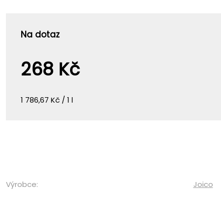
Na dotaz
268 Kč
1 786,67 Kč / 1 l
Výrobce:
Joico