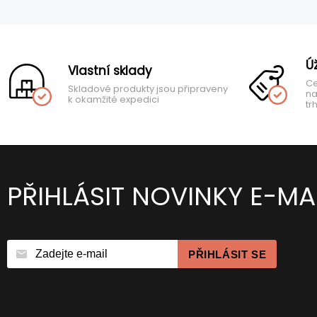
Ú
Vlastní sklady
Ce
Skladové produkty jsou připraveny
na
k okamžité expedici
tr
PŘIHLÁSIT NOVINKY E-MA
PŘIHLÁSIT SE