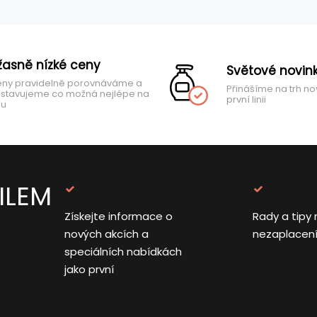
žasně nízké ceny
Světové novin
ny pravidelně porovnáváme a
Přinášíme na trh no
stavujeme co možná nejlépe na
první linii
hu
ILEM
Získejte informace o
Rady a tipy 
nových akcích a
nezaplacen
speciálních nabídkách
jako první