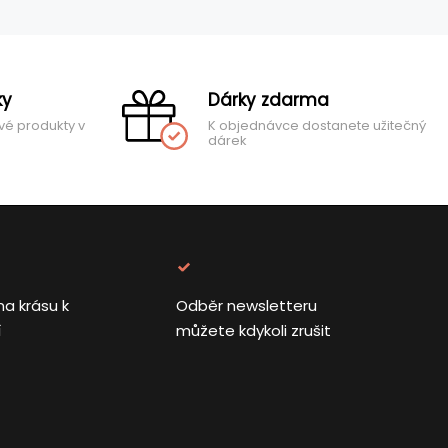
ky
Dárky zdarma
vé produkty v
K objednávce dostanete užitečný
dárek
na krásu k
Odběr newsletteru
í
můžete kdykoli zrušit