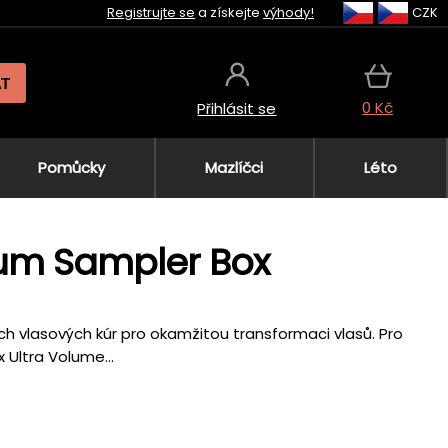
Registrujte se
a získejte
výhody!
CZK
AT
0 Kč
Přihlásit se
Pomůcky
Mazlíčci
Léto
rum Sampler Box
ch vlasových kúr pro okamžitou transformaci vlasů. Pro
 Ultra Volume...