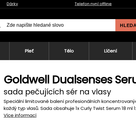
Dárky
Telefon nyní offline
HLED
Pleť
Tělo
Líčení
Goldwell Dualsenses Se
sada pečujících sér na vlasy
Speciální limitované balení profesionálních koncentrovaný
každý typ vlasů. Sada obsahuje 1x Curly Twist Serum 18 ml 1x
Více informací