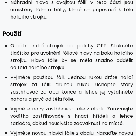
Náhradní hlava s dvojitou fólií: V této části jsou
umístěny fólie a břity, které se připevňují k tělu
holicího strojku.
Použití
Otočte holicí strojek do polohy OFF. Stiskněte
tlačítko pro uvolnění fóliové hlavy na boku holicího
strojku. Hlava fólie by se měla snadno oddělit
od těla holicího strojku.
Vyjměte použitou fólii. Jednou rukou držte holicí
strojek za fólii; druhou rukou uchopte starý
zastřihovač za oba konce a lehce jej vytáhněte
nahoru a pryč od těla fólie.
Vyjměte nový zastřihovač fólie z obalu. Zarovnejte
vodítko zastřihovače s hnací hřídelí a lehce
zatlačte, dokud neuslyšíte zacvaknutí na místě.
Vyjměte novou hlavici fólie z obalu. Nasaďte novou