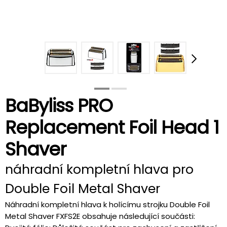
BaByliss PRO
Replacement Foil Head 1
Shaver
náhradní kompletní hlava pro
Double Foil Metal Shaver
Náhradní kompletní hlava k holícímu strojku Double Foil
Metal Shaver FXFS2E obsahuje následující součásti: