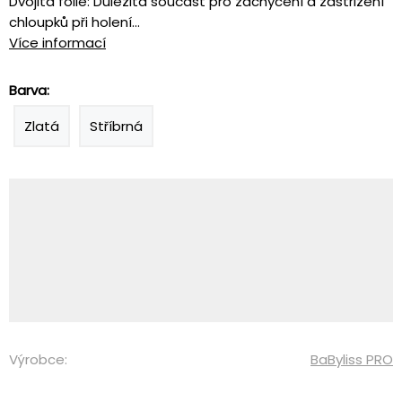
Dvojitá fólie: Důležitá součást pro zachycení a zastřižení
chloupků při holení...
Více informací
Barva:
Zlatá
Stříbrná
Výrobce:
BaByliss PRO