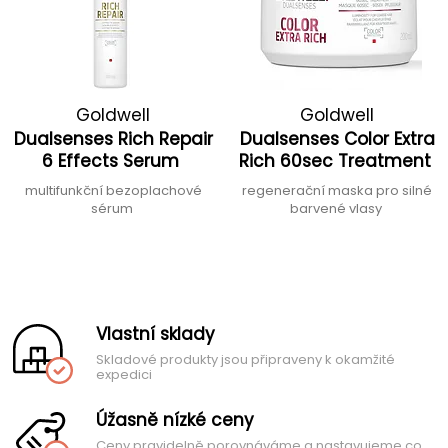
Goldwell
Goldwell
Dualsenses Rich Repair
Dualsenses Color Extra
6 Effects Serum
Rich 60sec Treatment
multifunkční bezoplachové
regenerační maska pro silné
sérum
barvené vlasy
Vlastní sklady
Skladové produkty jsou připraveny k okamžité
expedici
Úžasně nízké ceny
Ceny pravidelně porovnáváme a nastavujeme co