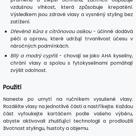
vzdušnou vlhkost, která způsobuje krepatění.
Výsledkem jsou zdravé vlasy a vysněný styling bez
zatížení.
Dřevěná kůra s citrónovou osikou
- účinně dodává
péči a opravu, které udržují trvanlivost účesu v
náročných podmínkách.
Bílý a modrý cypřiš
- chovají se jako AHA kyseliny,
chrání vlasy a spolou s fytokyselinami pomáhají
zvýšit odolnost.
Použití
Naneste po umytí na ručníkem vysušené vlasy.
Rozdělte vlasy na jednotlivé části a nastříkejte. Každou
část vyfoukejte kartáčem podle vašeho výběru,
abyste aktivovali zhušťující technologii a prodloužili
životnost stylingu, hustoty a objemu.