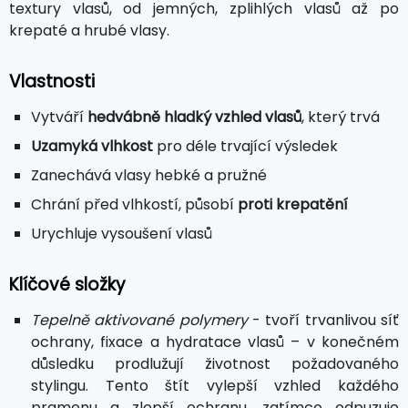
textury vlasů, od jemných, zplihlých vlasů až po
krepaté a hrubé vlasy.
Vlastnosti
Vytváří
hedvábně hladký vzhled vlasů
, který trvá
Uzamyká vlhkost
pro déle trvající výsledek
Zanechává vlasy hebké a pružné
Chrání před vlhkostí, působí
proti krepatění
Urychluje vysoušení vlasů
Klíčové složky
Tepelně aktivované polymery
- tvoří trvanlivou síť
ochrany, fixace a hydratace vlasů – v konečném
důsledku prodlužují životnost požadovaného
stylingu. Tento štít vylepší vzhled každého
pramenu a zlepší ochranu, zatímco odpuzuje