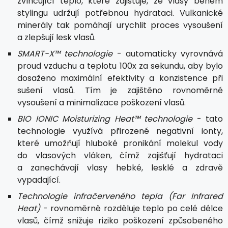
zvlhčující teplo, které zajišťuje, že vlasy během
stylingu udržují potřebnou hydrataci. Vulkanické
minerály tak pomáhají urychlit proces vysoušení
a zlepšují lesk vlasů.
SMART-X™ technologie
- automaticky vyrovnává
proud vzduchu a teplotu 100x za sekundu, aby bylo
dosaženo maximální efektivity a konzistence při
sušení vlasů. Tím je zajištěno rovnoměrné
vysoušení a minimalizace poškození vlasů.
BIO IONIC Moisturizing Heat™ technologie
- tato
technologie využívá přirozené negativní ionty,
které umožňují hluboké pronikání molekul vody
do vlasových vláken, čímž zajišťují hydrataci
a zanechávají vlasy hebké, lesklé a zdravě
vypadající.
Technologie infračerveného tepla (Far Infrared
Heat)
- rovnoměrně rozděluje teplo po celé délce
vlasů, čímž snižuje riziko poškození způsobeného