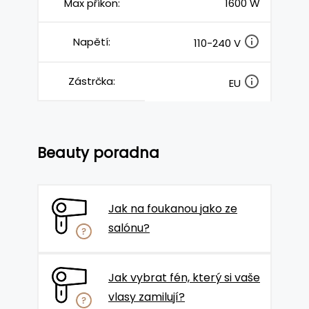
Max příkon:
1600 W
Napětí:
110-240 V
Zástrčka:
EU
Beauty poradna
Jak na foukanou jako ze
salónu?
Jak vybrat fén, který si vaše
vlasy zamilují?