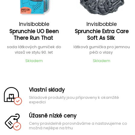
Invisibobble
Invisibobble
Sprunchie UO Been
Sprunchie Extra Care
There Run That
Soft As Silk
sada látkových gumiček do
látková gumička pro jemnou
vlasů ve stylu 90. let
péči o vlasy
Skladem
Skladem
Vlastní sklady
Skladové produkty jsou připraveny k okamžité
expedici
Úžasně nízké ceny
Ceny pravidelně porovnáváme a nastavujeme co
možná nejlépe na trhu