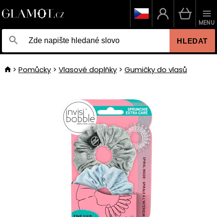
MENU
HLEDAT
Pomůcky
Vlasové doplňky
Gumičky do vlasů